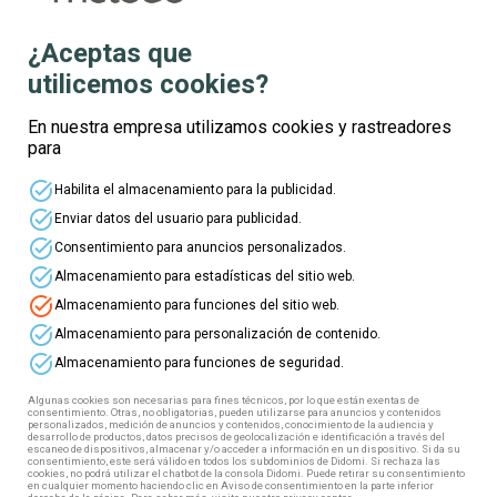
¿Aceptas que
utilicemos cookies?
Te informamos
En nuestra empresa utilizamos cookies y rastreadores
para
Nombre
task_alt
Habilita el almacenamiento para la publicidad.
task_alt
Enviar datos del usuario para publicidad.
Apellidos
task_alt
Consentimiento para anuncios personalizados.
task_alt
Almacenamiento para estadísticas del sitio web.
task_alt
Almacenamiento para funciones del sitio web.
Edad
task_alt
Almacenamiento para personalización de contenido.
task_alt
Almacenamiento para funciones de seguridad.
Correo electrónico
Algunas cookies son necesarias para fines técnicos, por lo que están exentas de
consentimiento. Otras, no obligatorias, pueden utilizarse para anuncios y contenidos
personalizados, medición de anuncios y contenidos, conocimiento de la audiencia y
desarrollo de productos, datos precisos de geolocalización e identificación a través del
escaneo de dispositivos, almacenar y/o acceder a información en un dispositivo. Si da su
Teléfono
consentimiento, este será válido en todos los subdominios de Didomi. Si rechaza las
cookies, no podrá utilizar el chatbot de la consola Didomi. Puede retirar su consentimiento
en cualquier momento haciendo clic en Aviso de consentimiento en la parte inferior