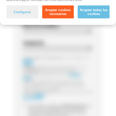
derecha de la página. Para saber más, visite nuestro privacy center.
Código postal
Aceptar cookies
Aceptar todas las
Configurar
necesarias
cookies
Nivel de estudios
Ocupación
Responsable del tratamiento:
Las entidades de
Método
Grupo
Finalidad:
Legitimación:
Destinatarios:
Sus datos serán tratados por la
entidad que gestione el curso de
Método
Grupo
Derechos:
Puede ejercer sus derechos de
acceso, rectificación o supresión, así como
otros detallamos en la información adicional
Información adicional:
para más información visita
nuestra
Política
de Privacidad
Sí, he leído y acepto que
Método Grupo
me
contacte (via whatsapp, mail, teléfono o
sms) para informarme acerca de cursos