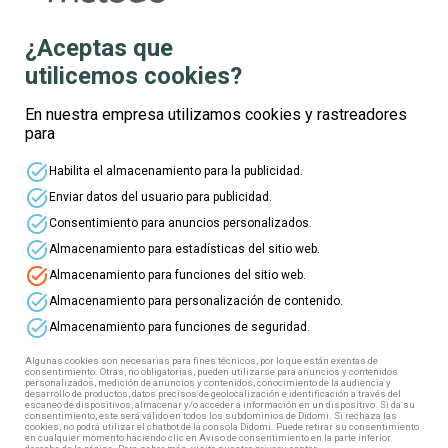
¿Aceptas que
utilicemos cookies?
Te informamos
En nuestra empresa utilizamos cookies y rastreadores
para
Nombre
task_alt
Habilita el almacenamiento para la publicidad.
task_alt
Enviar datos del usuario para publicidad.
Apellidos
task_alt
Consentimiento para anuncios personalizados.
task_alt
Almacenamiento para estadísticas del sitio web.
task_alt
Almacenamiento para funciones del sitio web.
Edad
task_alt
Almacenamiento para personalización de contenido.
task_alt
Almacenamiento para funciones de seguridad.
Correo electrónico
Algunas cookies son necesarias para fines técnicos, por lo que están exentas de
consentimiento. Otras, no obligatorias, pueden utilizarse para anuncios y contenidos
personalizados, medición de anuncios y contenidos, conocimiento de la audiencia y
desarrollo de productos, datos precisos de geolocalización e identificación a través del
escaneo de dispositivos, almacenar y/o acceder a información en un dispositivo. Si da su
Teléfono
consentimiento, este será válido en todos los subdominios de Didomi. Si rechaza las
cookies, no podrá utilizar el chatbot de la consola Didomi. Puede retirar su consentimiento
en cualquier momento haciendo clic en Aviso de consentimiento en la parte inferior