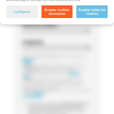
derecha de la página. Para saber más, visite nuestro privacy center.
Código postal
Aceptar cookies
Aceptar todas las
Configurar
necesarias
cookies
Nivel de estudios
Ocupación
Responsable del tratamiento:
Las entidades de
Método
Grupo
Finalidad:
Legitimación:
Destinatarios:
Sus datos serán tratados por la
entidad que gestione el curso de
Método
Grupo
Derechos:
Puede ejercer sus derechos de
acceso, rectificación o supresión, así como
otros detallamos en la información adicional
Información adicional:
para más información visita
nuestra
Política
de Privacidad
Sí, he leído y acepto que
Método Grupo
me
contacte (via whatsapp, mail, teléfono o
sms) para informarme acerca de cursos