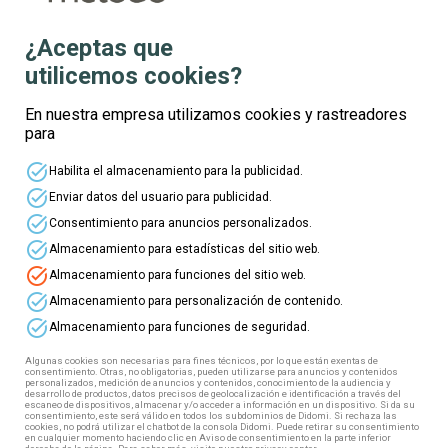
¿Aceptas que
utilicemos cookies?
Te informamos
En nuestra empresa utilizamos cookies y rastreadores
para
Nombre
task_alt
Habilita el almacenamiento para la publicidad.
task_alt
Enviar datos del usuario para publicidad.
Apellidos
task_alt
Consentimiento para anuncios personalizados.
task_alt
Almacenamiento para estadísticas del sitio web.
task_alt
Almacenamiento para funciones del sitio web.
Edad
task_alt
Almacenamiento para personalización de contenido.
task_alt
Almacenamiento para funciones de seguridad.
Correo electrónico
Algunas cookies son necesarias para fines técnicos, por lo que están exentas de
consentimiento. Otras, no obligatorias, pueden utilizarse para anuncios y contenidos
personalizados, medición de anuncios y contenidos, conocimiento de la audiencia y
desarrollo de productos, datos precisos de geolocalización e identificación a través del
escaneo de dispositivos, almacenar y/o acceder a información en un dispositivo. Si da su
Teléfono
consentimiento, este será válido en todos los subdominios de Didomi. Si rechaza las
cookies, no podrá utilizar el chatbot de la consola Didomi. Puede retirar su consentimiento
en cualquier momento haciendo clic en Aviso de consentimiento en la parte inferior