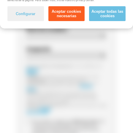
derecha de la página. Para saber más, visite nuestro privacy center.
Código postal
Aceptar cookies
Aceptar todas las
Configurar
necesarias
cookies
Nivel de estudios
Ocupación
Responsable del tratamiento:
Las entidades de
Método
Grupo
Finalidad:
Legitimación:
Destinatarios:
Sus datos serán tratados por la
entidad que gestione el curso de
Método
Grupo
Derechos:
Puede ejercer sus derechos de
acceso, rectificación o supresión, así como
otros detallamos en la información adicional
Información adicional:
para más información visita
nuestra
Política
de Privacidad
Sí, he leído y acepto que
Método Grupo
me
contacte (via whatsapp, mail, teléfono o
sms) para informarme acerca de cursos