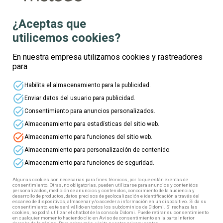
¿Aceptas que
utilicemos cookies?
Te informamos
En nuestra empresa utilizamos cookies y rastreadores
para
Nombre
task_alt
Habilita el almacenamiento para la publicidad.
task_alt
Enviar datos del usuario para publicidad.
Apellidos
task_alt
Consentimiento para anuncios personalizados.
task_alt
Almacenamiento para estadísticas del sitio web.
task_alt
Almacenamiento para funciones del sitio web.
Edad
task_alt
Almacenamiento para personalización de contenido.
task_alt
Almacenamiento para funciones de seguridad.
Correo electrónico
Algunas cookies son necesarias para fines técnicos, por lo que están exentas de
consentimiento. Otras, no obligatorias, pueden utilizarse para anuncios y contenidos
personalizados, medición de anuncios y contenidos, conocimiento de la audiencia y
desarrollo de productos, datos precisos de geolocalización e identificación a través del
escaneo de dispositivos, almacenar y/o acceder a información en un dispositivo. Si da su
Teléfono
consentimiento, este será válido en todos los subdominios de Didomi. Si rechaza las
cookies, no podrá utilizar el chatbot de la consola Didomi. Puede retirar su consentimiento
en cualquier momento haciendo clic en Aviso de consentimiento en la parte inferior