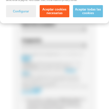
derecha de la página. Para saber más, visite nuestro privacy center.
Código postal
Aceptar cookies
Aceptar todas las
Configurar
necesarias
cookies
Nivel de estudios
Ocupación
Responsable del tratamiento:
Las entidades de
Método
Grupo
Finalidad:
Legitimación:
Destinatarios:
Sus datos serán tratados por la
entidad que gestione el curso de
Método
Grupo
Derechos:
Puede ejercer sus derechos de
acceso, rectificación o supresión, así como
otros detallamos en la información adicional
Información adicional:
para más información visita
nuestra
Política
de Privacidad
Sí, he leído y acepto que
Método Grupo
me
contacte (via whatsapp, mail, teléfono o
sms) para informarme acerca de cursos