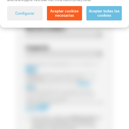
derecha de la página. Para saber más, visite nuestro privacy center.
Código postal
Aceptar cookies
Aceptar todas las
Configurar
necesarias
cookies
Nivel de estudios
Ocupación
Responsable del tratamiento:
Las entidades de
Método
Grupo
Finalidad:
Legitimación:
Destinatarios:
Sus datos serán tratados por la
entidad que gestione el curso de
Método
Grupo
Derechos:
Puede ejercer sus derechos de
acceso, rectificación o supresión, así como
otros detallamos en la información adicional
Información adicional:
para más información visita
nuestra
Política
de Privacidad
Sí, he leído y acepto que
Método Grupo
me
contacte (via whatsapp, mail, teléfono o
sms) para informarme acerca de cursos