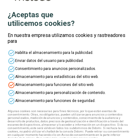
¿Aceptas que
utilicemos cookies?
Te informamos
En nuestra empresa utilizamos cookies y rastreadores
para
Nombre
task_alt
Habilita el almacenamiento para la publicidad.
task_alt
Enviar datos del usuario para publicidad.
Apellidos
task_alt
Consentimiento para anuncios personalizados.
task_alt
Almacenamiento para estadísticas del sitio web.
task_alt
Almacenamiento para funciones del sitio web.
Edad
task_alt
Almacenamiento para personalización de contenido.
task_alt
Almacenamiento para funciones de seguridad.
Correo electrónico
Algunas cookies son necesarias para fines técnicos, por lo que están exentas de
consentimiento. Otras, no obligatorias, pueden utilizarse para anuncios y contenidos
personalizados, medición de anuncios y contenidos, conocimiento de la audiencia y
desarrollo de productos, datos precisos de geolocalización e identificación a través del
escaneo de dispositivos, almacenar y/o acceder a información en un dispositivo. Si da su
Teléfono
consentimiento, este será válido en todos los subdominios de Didomi. Si rechaza las
cookies, no podrá utilizar el chatbot de la consola Didomi. Puede retirar su consentimiento
en cualquier momento haciendo clic en Aviso de consentimiento en la parte inferior