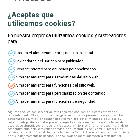
¿Aceptas que
utilicemos cookies?
Te informamos
En nuestra empresa utilizamos cookies y rastreadores
para
Nombre
task_alt
Habilita el almacenamiento para la publicidad.
task_alt
Enviar datos del usuario para publicidad.
Apellidos
task_alt
Consentimiento para anuncios personalizados.
task_alt
Almacenamiento para estadísticas del sitio web.
task_alt
Almacenamiento para funciones del sitio web.
Edad
task_alt
Almacenamiento para personalización de contenido.
task_alt
Almacenamiento para funciones de seguridad.
Correo electrónico
Algunas cookies son necesarias para fines técnicos, por lo que están exentas de
consentimiento. Otras, no obligatorias, pueden utilizarse para anuncios y contenidos
personalizados, medición de anuncios y contenidos, conocimiento de la audiencia y
desarrollo de productos, datos precisos de geolocalización e identificación a través del
escaneo de dispositivos, almacenar y/o acceder a información en un dispositivo. Si da su
Teléfono
consentimiento, este será válido en todos los subdominios de Didomi. Si rechaza las
cookies, no podrá utilizar el chatbot de la consola Didomi. Puede retirar su consentimiento
en cualquier momento haciendo clic en Aviso de consentimiento en la parte inferior