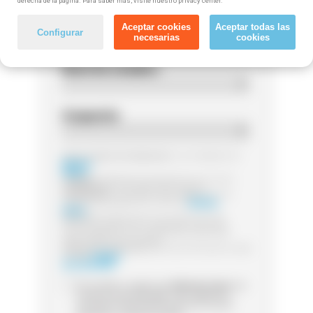
derecha de la página. Para saber más, visite nuestro privacy center.
Código postal
Aceptar cookies
Aceptar todas las
Configurar
necesarias
cookies
Nivel de estudios
Ocupación
Responsable del tratamiento:
Las entidades de
Método
Grupo
Finalidad:
Legitimación:
Destinatarios:
Sus datos serán tratados por la
entidad que gestione el curso de
Método
Grupo
Derechos:
Puede ejercer sus derechos de
acceso, rectificación o supresión, así como
otros detallamos en la información adicional
Información adicional:
para más información visita
nuestra
Política
de Privacidad
Sí, he leído y acepto que
Método Grupo
me
contacte (via whatsapp, mail, teléfono o
sms) para informarme acerca de cursos