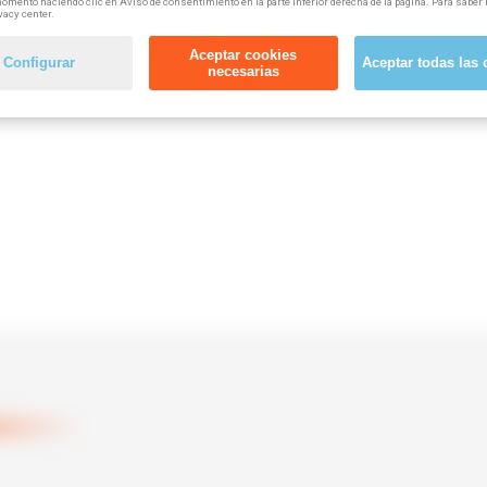
omento haciendo clic en Aviso de consentimiento en la parte inferior derecha de la página. Para saber 
vacy center.
Aceptar cookies
Configurar
Aceptar todas las 
necesarias