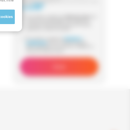
más, visite
Información adicional:
para más información visita
nuestra
Política
de Privacidad
cookies
Sí, he leído y acepto que
Método Grupo
me
contacte (via whatsapp, mail, teléfono o
sms) para informarme acerca de cursos
gratuitos y subvencionados.
Sí, he leido y acepto los
términos y
condiciones
de uso y declaro que los
datos aportados son veraces y reflejan mi
situación laboral actual.