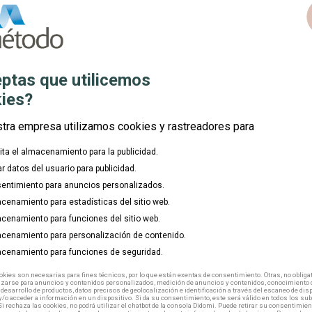
c
Comunidad:
place
Modalidad:
mouse
ptas que utilicemos
Duración:
watch_later
ies?
Inicio:
calendar_today
stra empresa utilizamos cookies y rastreadores para
lita el almacenamiento para la publicidad.
ar datos del usuario para publicidad.
entimiento para anuncios personalizados.
cenamiento para estadísticas del sitio web.
cenamiento para funciones del sitio web.
cenamiento para personalización de contenido.
cenamiento para funciones de seguridad.
kies son necesarias para fines técnicos, por lo que están exentas de consentimiento. Otras, no obligat
izarse para anuncios y contenidos personalizados, medición de anuncios y contenidos, conocimiento d
 desarrollo de productos, datos precisos de geolocalización e identificación a través del escaneo de dis
/o acceder a información en un dispositivo. Si da su consentimiento, este será válido en todos los s
Si rechaza las cookies, no podrá utilizar el chatbot de la consola Didomi. Puede retirar su consentimien