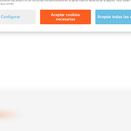
omento haciendo clic en Aviso de consentimiento en la parte inferior derecha de la página. Para saber 
vacy center.
Aceptar cookies
Configurar
Aceptar todas las 
necesarias