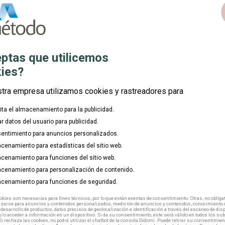
c
Comunidad:
place
Modalidad:
mouse
ptas que utilicemos
Duración:
watch_later
ies?
Inicio:
calendar_today
stra empresa utilizamos cookies y rastreadores para
lita el almacenamiento para la publicidad.
ar datos del usuario para publicidad.
entimiento para anuncios personalizados.
cenamiento para estadísticas del sitio web.
cenamiento para funciones del sitio web.
cenamiento para personalización de contenido.
cenamiento para funciones de seguridad.
kies son necesarias para fines técnicos, por lo que están exentas de consentimiento. Otras, no obligat
izarse para anuncios y contenidos personalizados, medición de anuncios y contenidos, conocimiento d
 desarrollo de productos, datos precisos de geolocalización e identificación a través del escaneo de dis
/o acceder a información en un dispositivo. Si da su consentimiento, este será válido en todos los s
Si rechaza las cookies, no podrá utilizar el chatbot de la consola Didomi. Puede retirar su consentimien