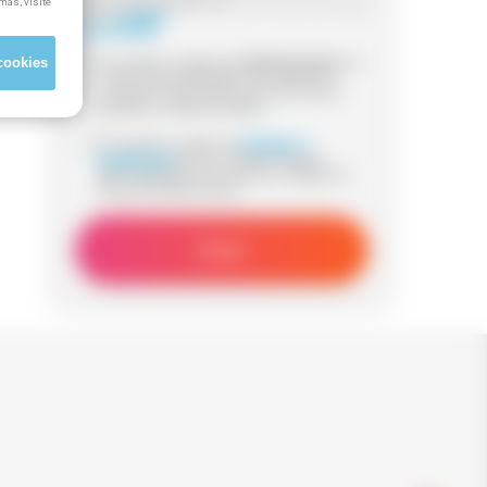
más, visite
Información adicional:
para más información visita
nuestra
Política
de Privacidad
cookies
Sí, he leído y acepto que
Método Grupo
me
contacte (via whatsapp, mail, teléfono o
sms) para informarme acerca de cursos
gratuitos y subvencionados.
Sí, he leido y acepto los
términos y
condiciones
de uso y declaro que los
datos aportados son veraces y reflejan mi
situación laboral actual.