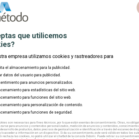
c
Comunidad:
place
Modalidad:
mouse
ptas que utilicemos
Duración:
watch_later
ies?
Inicio:
calendar_today
stra empresa utilizamos cookies y rastreadores para
lita el almacenamiento para la publicidad.
ar datos del usuario para publicidad.
entimiento para anuncios personalizados.
cenamiento para estadísticas del sitio web.
cenamiento para funciones del sitio web.
cenamiento para personalización de contenido.
cenamiento para funciones de seguridad.
kies son necesarias para fines técnicos, por lo que están exentas de consentimiento. Otras, no obligat
izarse para anuncios y contenidos personalizados, medición de anuncios y contenidos, conocimiento d
 desarrollo de productos, datos precisos de geolocalización e identificación a través del escaneo de dis
/o acceder a información en un dispositivo. Si da su consentimiento, este será válido en todos los s
Si rechaza las cookies, no podrá utilizar el chatbot de la consola Didomi. Puede retirar su consentimien