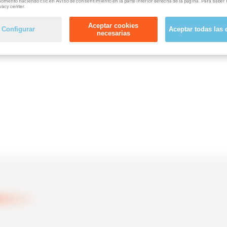
omento haciendo clic en Aviso de consentimiento en la parte inferior derecha de la página. Para saber 
vacy center.
Aceptar cookies
Configurar
Aceptar todas las 
necesarias