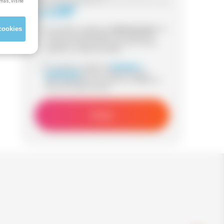
más, visite
Información adicional:
para más información visita
nuestra
Política
de Privacidad
cookies
Sí, he leído y acepto que
Método Grupo
me
contacte (via whatsapp, mail, teléfono o
sms) para informarme acerca de cursos
gratuitos y subvencionados.
Sí, he leido y acepto los
términos y
condiciones
de uso y declaro que los
datos aportados son veraces y reflejan mi
situación laboral actual.