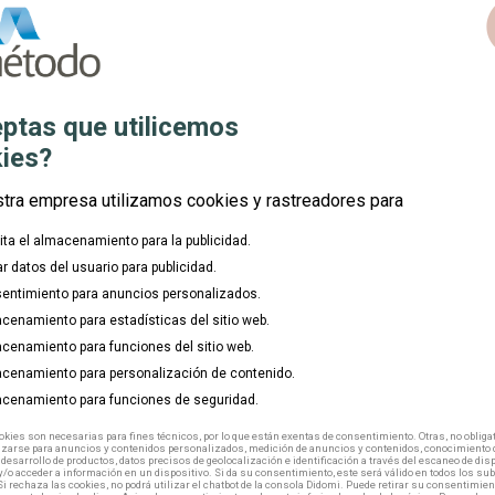
c
Comunidad:
place
Modalidad:
mouse
ptas que utilicemos
Duración:
watch_later
ies?
Inicio:
calendar_today
stra empresa utilizamos cookies y rastreadores para
lita el almacenamiento para la publicidad.
ar datos del usuario para publicidad.
entimiento para anuncios personalizados.
cenamiento para estadísticas del sitio web.
cenamiento para funciones del sitio web.
cenamiento para personalización de contenido.
cenamiento para funciones de seguridad.
kies son necesarias para fines técnicos, por lo que están exentas de consentimiento. Otras, no obligat
izarse para anuncios y contenidos personalizados, medición de anuncios y contenidos, conocimiento d
 desarrollo de productos, datos precisos de geolocalización e identificación a través del escaneo de dis
/o acceder a información en un dispositivo. Si da su consentimiento, este será válido en todos los s
Si rechaza las cookies, no podrá utilizar el chatbot de la consola Didomi. Puede retirar su consentimien