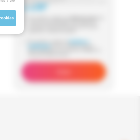
más, visite
Información adicional:
para más información visita
nuestra
Política
de Privacidad
cookies
Sí, he leído y acepto que
Método Grupo
me
contacte (via whatsapp, mail, teléfono o
sms) para informarme acerca de cursos
gratuitos y subvencionados.
Sí, he leido y acepto los
términos y
condiciones
de uso y declaro que los
datos aportados son veraces y reflejan mi
situación laboral actual.