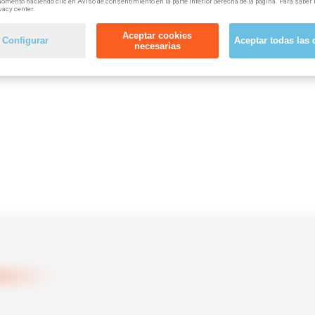
omento haciendo clic en Aviso de consentimiento en la parte inferior derecha de la página. Para saber 
vacy center.
Aceptar cookies
Configurar
Aceptar todas las 
necesarias