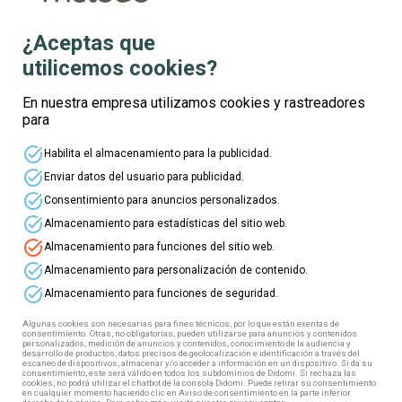
¿Aceptas que
utilicemos cookies?
Te informamos
En nuestra empresa utilizamos cookies y rastreadores
para
Nombre
task_alt
Habilita el almacenamiento para la publicidad.
task_alt
Enviar datos del usuario para publicidad.
Apellidos
task_alt
Consentimiento para anuncios personalizados.
task_alt
Almacenamiento para estadísticas del sitio web.
task_alt
Almacenamiento para funciones del sitio web.
Edad
task_alt
Almacenamiento para personalización de contenido.
task_alt
Almacenamiento para funciones de seguridad.
Correo electrónico
Algunas cookies son necesarias para fines técnicos, por lo que están exentas de
consentimiento. Otras, no obligatorias, pueden utilizarse para anuncios y contenidos
personalizados, medición de anuncios y contenidos, conocimiento de la audiencia y
desarrollo de productos, datos precisos de geolocalización e identificación a través del
escaneo de dispositivos, almacenar y/o acceder a información en un dispositivo. Si da su
Teléfono
consentimiento, este será válido en todos los subdominios de Didomi. Si rechaza las
cookies, no podrá utilizar el chatbot de la consola Didomi. Puede retirar su consentimiento
en cualquier momento haciendo clic en Aviso de consentimiento en la parte inferior