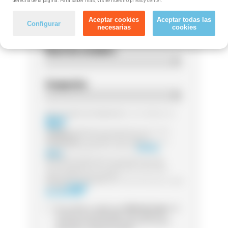
derecha de la página. Para saber más, visite nuestro privacy center.
Código postal
Aceptar cookies
Aceptar todas las
Configurar
necesarias
cookies
Nivel de estudios
Ocupación
Responsable del tratamiento:
Las entidades de
Método
Grupo
Finalidad:
Legitimación:
Destinatarios:
Sus datos serán tratados por la
entidad que gestione el curso de
Método
Grupo
Derechos:
Puede ejercer sus derechos de
acceso, rectificación o supresión, así como
otros detallamos en la información adicional
Información adicional:
para más información visita
nuestra
Política
de Privacidad
Sí, he leído y acepto que
Método Grupo
me
contacte (via whatsapp, mail, teléfono o
sms) para informarme acerca de cursos