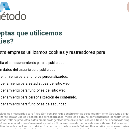
c
Comunidad:
place
Modalidad:
mouse
ptas que utilicemos
Duración:
watch_later
ies?
Inicio:
calendar_today
stra empresa utilizamos cookies y rastreadores para
lita el almacenamiento para la publicidad.
ar datos del usuario para publicidad.
entimiento para anuncios personalizados.
cenamiento para estadísticas del sitio web.
cenamiento para funciones del sitio web.
cenamiento para personalización de contenido.
cenamiento para funciones de seguridad.
kies son necesarias para fines técnicos, por lo que están exentas de consentimiento. Otras, no obligat
izarse para anuncios y contenidos personalizados, medición de anuncios y contenidos, conocimiento d
 desarrollo de productos, datos precisos de geolocalización e identificación a través del escaneo de dis
/o acceder a información en un dispositivo. Si da su consentimiento, este será válido en todos los s
Si rechaza las cookies, no podrá utilizar el chatbot de la consola Didomi. Puede retirar su consentimien