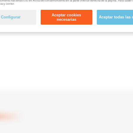
omento haciendo clic en Aviso de consentimiento en la parte inferior derecha de la página. Para saber 
vacy center.
Aceptar cookies
Configurar
Aceptar todas las 
necesarias