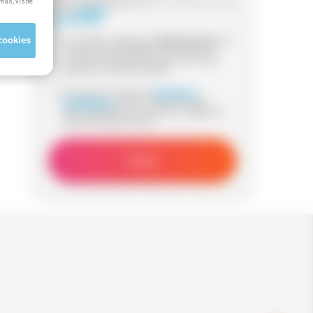
más, visite
Información adicional:
para más información visita
nuestra
Política
de Privacidad
cookies
Sí, he leído y acepto que
Método Grupo
me
contacte (via whatsapp, mail, teléfono o
sms) para informarme acerca de cursos
gratuitos y subvencionados.
Sí, he leido y acepto los
términos y
condiciones
de uso y declaro que los
datos aportados son veraces y reflejan mi
situación laboral actual.