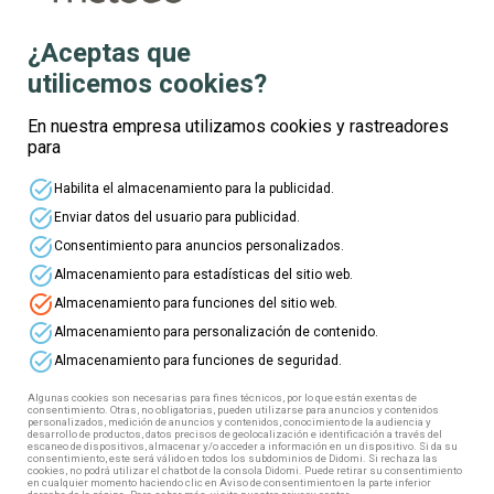
¿Aceptas que
utilicemos cookies?
Te informamos
En nuestra empresa utilizamos cookies y rastreadores
para
Nombre
task_alt
Habilita el almacenamiento para la publicidad.
task_alt
Enviar datos del usuario para publicidad.
Apellidos
task_alt
Consentimiento para anuncios personalizados.
task_alt
Almacenamiento para estadísticas del sitio web.
task_alt
Almacenamiento para funciones del sitio web.
Edad
task_alt
Almacenamiento para personalización de contenido.
task_alt
Almacenamiento para funciones de seguridad.
Correo electrónico
Algunas cookies son necesarias para fines técnicos, por lo que están exentas de
consentimiento. Otras, no obligatorias, pueden utilizarse para anuncios y contenidos
personalizados, medición de anuncios y contenidos, conocimiento de la audiencia y
desarrollo de productos, datos precisos de geolocalización e identificación a través del
escaneo de dispositivos, almacenar y/o acceder a información en un dispositivo. Si da su
Teléfono
consentimiento, este será válido en todos los subdominios de Didomi. Si rechaza las
cookies, no podrá utilizar el chatbot de la consola Didomi. Puede retirar su consentimiento
en cualquier momento haciendo clic en Aviso de consentimiento en la parte inferior