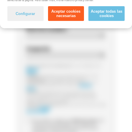
derecha de la página. Para saber más, visite nuestro privacy center.
Código postal
Aceptar cookies
Aceptar todas las
Configurar
necesarias
cookies
Nivel de estudios
Ocupación
Responsable del tratamiento:
Las entidades de
Método
Grupo
Finalidad:
Legitimación:
Destinatarios:
Sus datos serán tratados por la
entidad que gestione el curso de
Método
Grupo
Derechos:
Puede ejercer sus derechos de
acceso, rectificación o supresión, así como
otros detallamos en la información adicional
Información adicional:
para más información visita
nuestra
Política
de Privacidad
Sí, he leído y acepto que
Método Grupo
me
contacte (via whatsapp, mail, teléfono o
sms) para informarme acerca de cursos