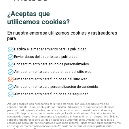
¿Aceptas que
utilicemos cookies?
Te informamos
En nuestra empresa utilizamos cookies y rastreadores
para
Nombre
task_alt
Habilita el almacenamiento para la publicidad.
task_alt
Enviar datos del usuario para publicidad.
Apellidos
task_alt
Consentimiento para anuncios personalizados.
task_alt
Almacenamiento para estadísticas del sitio web.
task_alt
Almacenamiento para funciones del sitio web.
Edad
task_alt
Almacenamiento para personalización de contenido.
task_alt
Almacenamiento para funciones de seguridad.
Correo electrónico
Algunas cookies son necesarias para fines técnicos, por lo que están exentas de
consentimiento. Otras, no obligatorias, pueden utilizarse para anuncios y contenidos
personalizados, medición de anuncios y contenidos, conocimiento de la audiencia y
desarrollo de productos, datos precisos de geolocalización e identificación a través del
escaneo de dispositivos, almacenar y/o acceder a información en un dispositivo. Si da su
Teléfono
consentimiento, este será válido en todos los subdominios de Didomi. Si rechaza las
cookies, no podrá utilizar el chatbot de la consola Didomi. Puede retirar su consentimiento
en cualquier momento haciendo clic en Aviso de consentimiento en la parte inferior