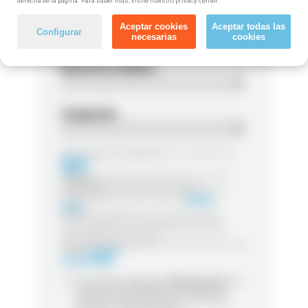
derecha de la página. Para saber más, visite nuestro privacy center.
Código postal
Aceptar cookies
Aceptar todas las
Configurar
necesarias
cookies
Nivel de estudios
Ocupación
Responsable del tratamiento:
Las entidades de
Método
Grupo
Finalidad:
Legitimación:
Destinatarios:
Sus datos serán tratados por la
entidad que gestione el curso de
Método
Grupo
Derechos:
Puede ejercer sus derechos de
acceso, rectificación o supresión, así como
otros detallamos en la información adicional
Información adicional:
para más información visita
nuestra
Política
de Privacidad
Sí, he leído y acepto que
Método Grupo
me
contacte (via whatsapp, mail, teléfono o
sms) para informarme acerca de cursos