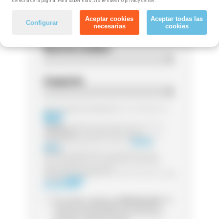
derecha de la página. Para saber más, visite nuestro privacy center.
Código postal
Aceptar cookies
Aceptar todas las
Configurar
necesarias
cookies
Nivel de estudios
Ocupación
Responsable del tratamiento:
Las entidades de
Método
Grupo
Finalidad:
Legitimación:
Destinatarios:
Sus datos serán tratados por la
entidad que gestione el curso de
Método
Grupo
Derechos:
Puede ejercer sus derechos de
acceso, rectificación o supresión, así como
otros detallamos en la información adicional
Información adicional:
para más información visita
nuestra
Política
de Privacidad
Sí, he leído y acepto que
Método Grupo
me
contacte (via whatsapp, mail, teléfono o
sms) para informarme acerca de cursos