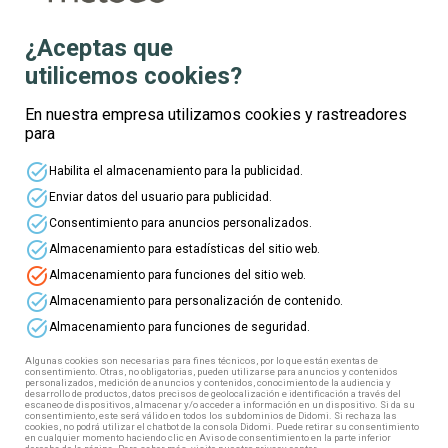
¿Aceptas que
utilicemos cookies?
Te informamos
En nuestra empresa utilizamos cookies y rastreadores
para
Nombre
task_alt
Habilita el almacenamiento para la publicidad.
task_alt
Enviar datos del usuario para publicidad.
Apellidos
task_alt
Consentimiento para anuncios personalizados.
task_alt
Almacenamiento para estadísticas del sitio web.
task_alt
Almacenamiento para funciones del sitio web.
Edad
task_alt
Almacenamiento para personalización de contenido.
task_alt
Almacenamiento para funciones de seguridad.
Correo electrónico
Algunas cookies son necesarias para fines técnicos, por lo que están exentas de
consentimiento. Otras, no obligatorias, pueden utilizarse para anuncios y contenidos
personalizados, medición de anuncios y contenidos, conocimiento de la audiencia y
desarrollo de productos, datos precisos de geolocalización e identificación a través del
escaneo de dispositivos, almacenar y/o acceder a información en un dispositivo. Si da su
Teléfono
consentimiento, este será válido en todos los subdominios de Didomi. Si rechaza las
cookies, no podrá utilizar el chatbot de la consola Didomi. Puede retirar su consentimiento
en cualquier momento haciendo clic en Aviso de consentimiento en la parte inferior