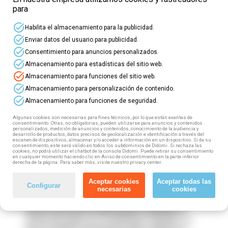
para
task_alt
Habilita el almacenamiento para la publicidad.
Si
trabajas por cuenta propia
en la Comunidad
task_alt
Valenciana puedes realizar el
certificado de
Enviar datos del usuario para publicidad.
profesionalidad nivel 3 Docencia de la
task_alt
Consentimiento para anuncios personalizados.
Formación Profesional para el Empleo
task_alt
Almacenamiento para estadísticas del sitio web.
SSCE0110
. ¿Qué beneficios obtendrás?
task_alt
Almacenamiento para funciones del sitio web.
task_alt
1️⃣ Se trata de formación oficial que te acredita en
Almacenamiento para personalización de contenido.
task_alt
una profesión (en este caso, formador/a)
Almacenamiento para funciones de seguridad.
2️⃣ Es completamente gratuito
Algunas cookies son necesarias para fines técnicos, por lo que están exentas de
consentimiento. Otras, no obligatorias, pueden utilizarse para anuncios y contenidos
3️⃣ Contarás con la ayuda de docentes expertos
personalizados, medición de anuncios y contenidos, conocimiento de la audiencia y
desarrollo de productos, datos precisos de geolocalización e identificación a través del
4️⃣ Realizarás un módulo de prácticas no
escaneo de dispositivos, almacenar y/o acceder a información en un dispositivo. Si da su
consentimiento, este será válido en todos los subdominios de Didomi. Si rechaza las
laborales en empresas, al finalizar la parte
cookies, no podrá utilizar el chatbot de la consola Didomi. Puede retirar su consentimiento
en cualquier momento haciendo clic en Aviso de consentimiento en la parte inferior
teórica.
derecha de la página. Para saber más, visite nuestro privacy center.
Si te interesa el Certificado completo (recuerda
Aceptar cookies
Aceptar todas las
Configurar
necesarias
cookies
que cuenta con el módulo de prácticas) puedes
solicitar información de cualquier módulo y un
asesor personal te llamará para completar tu
reserva de plaza en el certificado completo. Si,