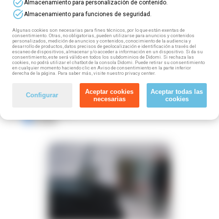
task_alt
Almacenamiento para personalización de contenido.
➡️
Estás traballando e buscas un curso para
task_alt
Almacenamiento para funciones de seguridad.
seguir crecendo?
Busca aquí o teu
Algunas cookies son necesarias para fines técnicos, por lo que están exentas de
consentimiento. Otras, no obligatorias, pueden utilizarse para anuncios y contenidos
personalizados, medición de anuncios y contenidos, conocimiento de la audiencia y
desarrollo de productos, datos precisos de geolocalización e identificación a través del
escaneo de dispositivos, almacenar y/o acceder a información en un dispositivo. Si da su
consentimiento, este será válido en todos los subdominios de Didomi. Si rechaza las
cookies, no podrá utilizar el chatbot de la consola Didomi. Puede retirar su consentimiento
ELIGE TU PROVINCIA
en cualquier momento haciendo clic en Aviso de consentimiento en la parte inferior
derecha de la página. Para saber más, visite nuestro privacy center.
Todos
Vigo
Aceptar cookies
Aceptar todas las
Configurar
necesarias
cookies
Santiago
Pontevedra
Coruña
business_center
explore
location_on
mouse
watch_later