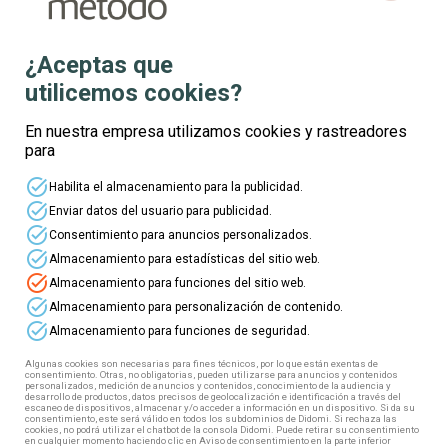
business_center
explore
¿Aceptas que
location_on
utilicemos cookies?
mouse
watch_later
En nuestra empresa utilizamos cookies y rastreadores
para
Gratuito
plazas disponibles
task_alt
Habilita el almacenamiento para la publicidad.
task_alt
Operaciones auxiliares de
Enviar datos del usuario para publicidad.
servicios administrativos y
task_alt
Consentimiento para anuncios personalizados.
generales ADGG0408 -
task_alt
Almacenamiento para estadísticas del sitio web.
Certificado Profesional nivel
1
task_alt
Almacenamiento para funciones del sitio web.
task_alt
Almacenamiento para personalización de contenido.
task_alt
Almacenamiento para funciones de seguridad.
Algunas cookies son necesarias para fines técnicos, por lo que están exentas de
consentimiento. Otras, no obligatorias, pueden utilizarse para anuncios y contenidos
Inscríbete
Ver detalles
personalizados, medición de anuncios y contenidos, conocimiento de la audiencia y
desarrollo de productos, datos precisos de geolocalización e identificación a través del
escaneo de dispositivos, almacenar y/o acceder a información en un dispositivo. Si da su
consentimiento, este será válido en todos los subdominios de Didomi. Si rechaza las
cookies, no podrá utilizar el chatbot de la consola Didomi. Puede retirar su consentimiento
en cualquier momento haciendo clic en Aviso de consentimiento en la parte inferior