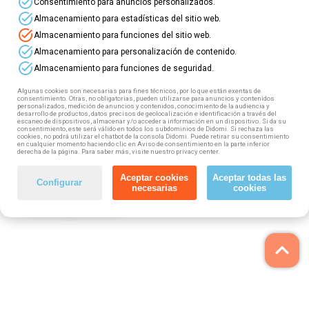
task_alt
Consentimiento para anuncios personalizados.
en modalidad online
.
task_alt
Almacenamiento para estadísticas del sitio web.
Las tutorías y exámenes tendrán lugar en nuestro
task_alt
Almacenamiento para funciones del sitio web.
centro de
Fuenlabrada (C/Teide, 2A)
task_alt
Almacenamiento para personalización de contenido.
task_alt
Almacenamiento para funciones de seguridad.
✅ 100% gratuita
✅ Con flexibilidad horaria
Algunas cookies son necesarias para fines técnicos, por lo que están exentas de
✅ Modalidad online
consentimiento. Otras, no obligatorias, pueden utilizarse para anuncios y contenidos
personalizados, medición de anuncios y contenidos, conocimiento de la audiencia y
✅ Con tutor a tu disposición
desarrollo de productos, datos precisos de geolocalización e identificación a través del
escaneo de dispositivos, almacenar y/o acceder a información en un dispositivo. Si da su
✅ Titulación oficial
consentimiento, este será válido en todos los subdominios de Didomi. Si rechaza las
cookies, no podrá utilizar el chatbot de la consola Didomi. Puede retirar su consentimiento
en cualquier momento haciendo clic en Aviso de consentimiento en la parte inferior
Elige el curso que más te interesa y rellena el
derecha de la página. Para saber más, visite nuestro privacy center.
formulario que encontrarás en su ficha para
realizar tu preinscripción.
Aceptar cookies
Aceptar todas las
Configurar
necesarias
cookies
¡Te esperamos!
keyboard_arrow_up