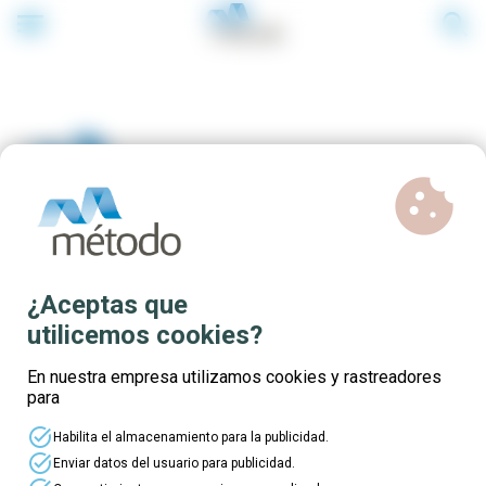
menu
search
cookie
Certificados Profesionales -
¿Aceptas que
Comunidad de Madrid
utilicemos cookies?
En nuestra empresa utilizamos cookies y rastreadores
para
Fórmate gratis y consigue tu
Certificado
task_alt
Profesional
¡haz despegar tu carrera!
Habilita el almacenamiento para la publicidad.
Si trabajas en la Comunidad de Madrid puedes
task_alt
Enviar datos del usuario para publicidad.
acceder a esta
formación totalmente gratuita