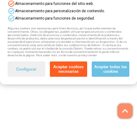
task_alt
Almacenamiento para funciones del sitio web.
task_alt
Almacenamiento para personalización de contenido.
task_alt
Almacenamiento para funciones de seguridad.
Algunas cookies son necesarias para fines técnicos, por lo que están exentas de
consentimiento. Otras, no obligatorias, pueden utilizarse para anuncios y contenidos
personalizados, medición de anuncios y contenidos, conocimiento de la audiencia y
desarrollo de productos, datos precisos de geolocalización e identificación a través del
escaneo de dispositivos, almacenar y/o acceder a información en un dispositivo. Si da su
consentimiento, este será válido en todos los subdominios de Didomi. Si rechaza las
cookies, no podrá utilizar el chatbot de la consola Didomi. Puede retirar su consentimiento
en cualquier momento haciendo clic en Aviso de consentimiento en la parte inferior
derecha de la página. Para saber más, visite nuestro privacy center.
Aceptar cookies
Aceptar todas las
Configurar
necesarias
cookies
keyboard_arrow_up