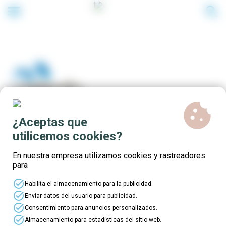
menu
search
cookie
¿Aceptas que
Certificados de
utilicemos cookies?
Profesionalidad en Vigo para
En nuestra empresa utilizamos cookies y rastreadores
para
trabajadores/as
task_alt
Habilita el almacenamiento para la publicidad.
task_alt
Enviar datos del usuario para publicidad.
task_alt
Consentimiento para anuncios personalizados.
task_alt
Almacenamiento para estadísticas del sitio web.