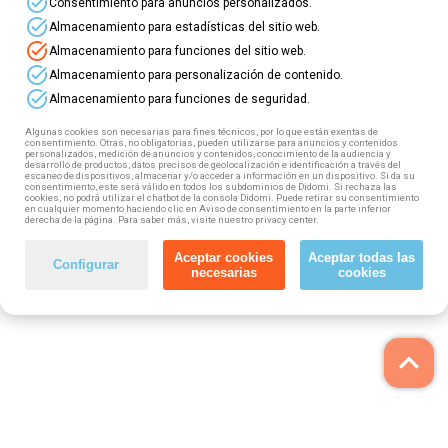
task_alt
Consentimiento para anuncios personalizados.
task_alt
Almacenamiento para estadísticas del sitio web.
task_alt
Almacenamiento para funciones del sitio web.
task_alt
Almacenamiento para personalización de contenido.
task_alt
Almacenamiento para funciones de seguridad.
Algunas cookies son necesarias para fines técnicos, por lo que están exentas de
consentimiento. Otras, no obligatorias, pueden utilizarse para anuncios y contenidos
personalizados, medición de anuncios y contenidos, conocimiento de la audiencia y
desarrollo de productos, datos precisos de geolocalización e identificación a través del
escaneo de dispositivos, almacenar y/o acceder a información en un dispositivo. Si da su
consentimiento, este será válido en todos los subdominios de Didomi. Si rechaza las
cookies, no podrá utilizar el chatbot de la consola Didomi. Puede retirar su consentimiento
en cualquier momento haciendo clic en Aviso de consentimiento en la parte inferior
derecha de la página. Para saber más, visite nuestro privacy center.
Aceptar cookies
Aceptar todas las
Configurar
necesarias
cookies
keyboard_arrow_up