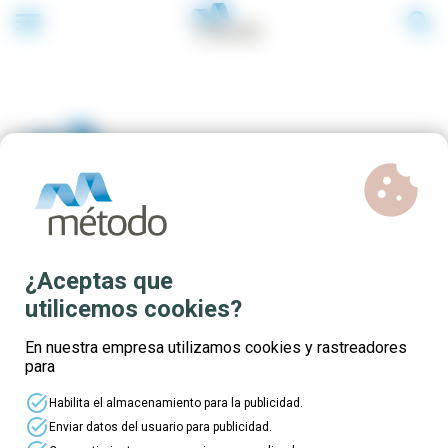
menu
search
cookie
Convocatoria Educación
¿Aceptas que
2023 - Certificados de
utilicemos cookies?
Profesionalidad gratis en
En nuestra empresa utilizamos cookies y rastreadores
para
Pontevedra
task_alt
Habilita el almacenamiento para la publicidad.
task_alt
Enviar datos del usuario para publicidad.