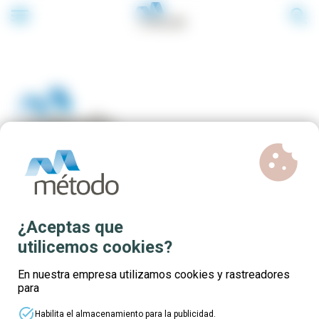
menu
search
cookie
Cursos online 100% gratuitos
para trabajadores Sector
¿Aceptas que
Agrario
utilicemos cookies?
En nuestra empresa utilizamos cookies y rastreadores
para
task_alt
Habilita el almacenamiento para la publicidad.