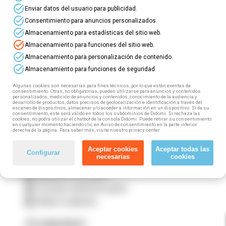
⭐ ¡Nuevos
cursos online gratuitos
para
task_alt
Enviar datos del usuario para publicidad.
profesionales del
Sector Agrario
! ⭐
task_alt
Consentimiento para anuncios personalizados.
task_alt
Almacenamiento para estadísticas del sitio web.
⏩ Este sector incluye: Sector Agrario, Forestal y
task_alt
Almacenamiento para funciones del sitio web.
Pecuario; Producción, manipulado, envasado para
task_alt
Almacenamiento para personalización de contenido.
el comercio y exportación de cítricos, frutas,
task_alt
Almacenamiento para funciones de seguridad.
hortalizas, flores y plantas vivas; Granjas avícolas
y otros animales.
Algunas cookies son necesarias para fines técnicos, por lo que están exentas de
consentimiento. Otras, no obligatorias, pueden utilizarse para anuncios y contenidos
personalizados, medición de anuncios y contenidos, conocimiento de la audiencia y
Si trabajas en este sector (tanto por cuenta propia
desarrollo de productos, datos precisos de geolocalización e identificación a través del
escaneo de dispositivos, almacenar y/o acceder a información en un dispositivo. Si da su
como por cuenta ajena) puedes acceder a esta
consentimiento, este será válido en todos los subdominios de Didomi. Si rechaza las
cookies, no podrá utilizar el chatbot de la consola Didomi. Puede retirar su consentimiento
formación gratuita, 100% subvencionada. ¿Cómo?
en cualquier momento haciendo clic en Aviso de consentimiento en la parte inferior
¡Muy fácil! Tan solo tienes que seguir estos
derecha de la página. Para saber más, visite nuestro privacy center.
pasos:
Aceptar cookies
Aceptar todas las
Configurar
necesarias
cookies
1️⃣ Elige tu curso
2️⃣ Rellena el formulario
3️⃣ Fórmate totalmente gratis
4️⃣ Obtén tu diploma
¡Te esperamos!