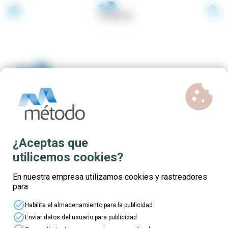
menu
search
cookie
Cursos gratuitos inglés para
¿Aceptas que
trabajadores del sector
utilicemos cookies?
transporte
En nuestra empresa utilizamos cookies y rastreadores
para
task_alt
Habilita el almacenamiento para la publicidad.
task_alt
Enviar datos del usuario para publicidad.