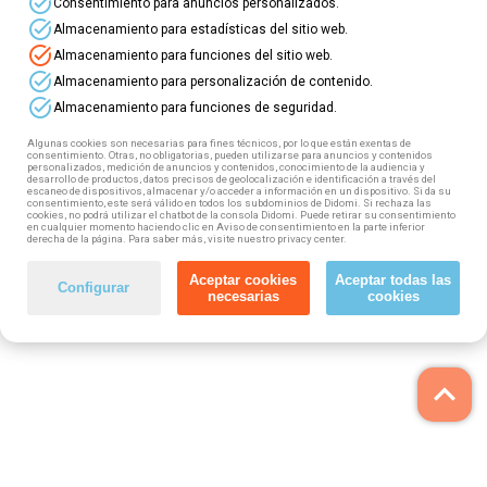
task_alt
Consentimiento para anuncios personalizados.
task_alt
Almacenamiento para estadísticas del sitio web.
task_alt
Almacenamiento para funciones del sitio web.
task_alt
Almacenamiento para personalización de contenido.
task_alt
Almacenamiento para funciones de seguridad.
Algunas cookies son necesarias para fines técnicos, por lo que están exentas de
consentimiento. Otras, no obligatorias, pueden utilizarse para anuncios y contenidos
personalizados, medición de anuncios y contenidos, conocimiento de la audiencia y
desarrollo de productos, datos precisos de geolocalización e identificación a través del
escaneo de dispositivos, almacenar y/o acceder a información en un dispositivo. Si da su
consentimiento, este será válido en todos los subdominios de Didomi. Si rechaza las
cookies, no podrá utilizar el chatbot de la consola Didomi. Puede retirar su consentimiento
en cualquier momento haciendo clic en Aviso de consentimiento en la parte inferior
derecha de la página. Para saber más, visite nuestro privacy center.
Aceptar cookies
Aceptar todas las
Configurar
necesarias
cookies
keyboard_arrow_up