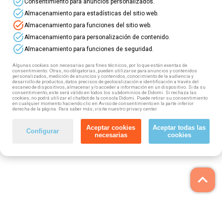
task_alt
Consentimiento para anuncios personalizados.
task_alt
Almacenamiento para estadísticas del sitio web.
task_alt
Almacenamiento para funciones del sitio web.
task_alt
Almacenamiento para personalización de contenido.
task_alt
Almacenamiento para funciones de seguridad.
Algunas cookies son necesarias para fines técnicos, por lo que están exentas de
consentimiento. Otras, no obligatorias, pueden utilizarse para anuncios y contenidos
personalizados, medición de anuncios y contenidos, conocimiento de la audiencia y
desarrollo de productos, datos precisos de geolocalización e identificación a través del
escaneo de dispositivos, almacenar y/o acceder a información en un dispositivo. Si da su
consentimiento, este será válido en todos los subdominios de Didomi. Si rechaza las
cookies, no podrá utilizar el chatbot de la consola Didomi. Puede retirar su consentimiento
en cualquier momento haciendo clic en Aviso de consentimiento en la parte inferior
derecha de la página. Para saber más, visite nuestro privacy center.
Aceptar cookies
Aceptar todas las
Configurar
necesarias
cookies
keyboard_arrow_up