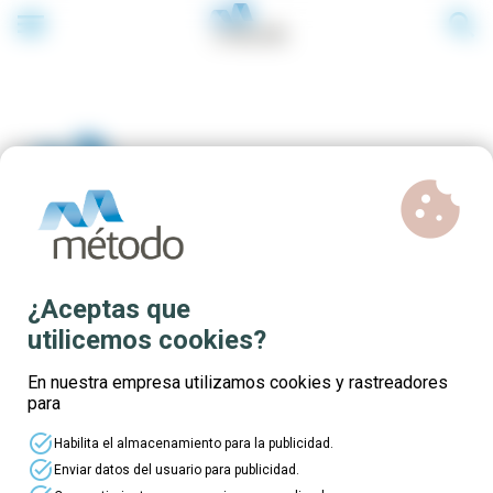
menu
search
cookie
Cursos para personas que
¿Aceptas que
hayan estado o estén
utilicemos cookies?
actualmente en situación de
En nuestra empresa utilizamos cookies y rastreadores
para
ERTE
task_alt
Habilita el almacenamiento para la publicidad.
task_alt
Enviar datos del usuario para publicidad.