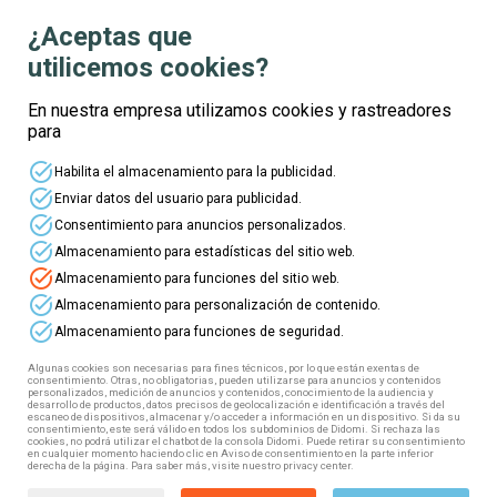
¿Aceptas que
⭐
Cursos online gratuitos
! ⭐
utilicemos cookies?
En nuestra empresa utilizamos cookies y rastreadores
Ahora puedes acceder a esta formación gratuita,
para
100% subvencionada. ¿Cómo? ¡Muy fácil! Tan
task_alt
solo tienes que seguir estos pasos:
Habilita el almacenamiento para la publicidad.
task_alt
Enviar datos del usuario para publicidad.
1️⃣ Elige tu curso
task_alt
Consentimiento para anuncios personalizados.
2️⃣ Rellena el formulario
task_alt
Almacenamiento para estadísticas del sitio web.
3️⃣ Fórmate totalmente gratis
task_alt
Almacenamiento para funciones del sitio web.
task_alt
4️⃣ Obtén tu diploma
Almacenamiento para personalización de contenido.
task_alt
Almacenamiento para funciones de seguridad.
¡Te esperamos!
Algunas cookies son necesarias para fines técnicos, por lo que están exentas de
consentimiento. Otras, no obligatorias, pueden utilizarse para anuncios y contenidos
personalizados, medición de anuncios y contenidos, conocimiento de la audiencia y
desarrollo de productos, datos precisos de geolocalización e identificación a través del
escaneo de dispositivos, almacenar y/o acceder a información en un dispositivo. Si da su
consentimiento, este será válido en todos los subdominios de Didomi. Si rechaza las
cookies, no podrá utilizar el chatbot de la consola Didomi. Puede retirar su consentimiento
business_center
en cualquier momento haciendo clic en Aviso de consentimiento en la parte inferior
derecha de la página. Para saber más, visite nuestro privacy center.