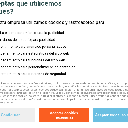
ptas que utilicemos
ies?
stra empresa utilizamos cookies y rastreadores para
ores
de la Comunidad de Madrid.
lita el almacenamiento para la publicidad.
que encontrarás en su ficha para realizar tu preinscripción.
ar datos del usuario para publicidad.
entimiento para anuncios personalizados.
cenamiento para estadísticas del sitio web.
cenamiento para funciones del sitio web.
cenamiento para personalización de contenido.
business_center
cenamiento para funciones de seguridad.
kies son necesarias para fines técnicos, por lo que están exentas de consentimiento. Otras, no obligat
explore
izarse para anuncios y contenidos personalizados, medición de anuncios y contenidos, conocimiento d
 desarrollo de productos, datos precisos de geolocalización e identificación a través del escaneo de dis
location_on
/o acceder a información en un dispositivo. Si da su consentimiento, este será válido en todos los s
Si rechaza las cookies, no podrá utilizar el chatbot de la consola Didomi. Puede retirar su consentimien
omento haciendo clic en Aviso de consentimiento en la parte inferior derecha de la página. Para saber 
mouse
vacy center.
watch_later
Aceptar cookies
Configurar
Aceptar todas las 
necesarias