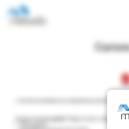
Cursos
⭐ ¡Es hora de ampliar tus competencias profesionales, 
¿Quieres formarte
gratis
? Elige un curso o hazlos todos
✅ 100% gratuito