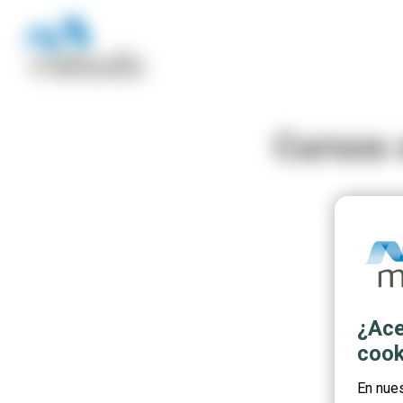
Cursos 
¿Ace
cook
En nue