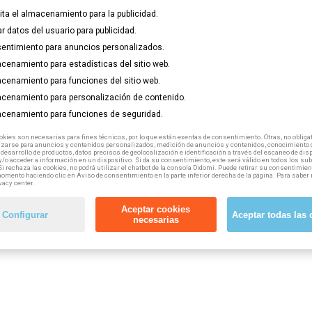
lita el almacenamiento para la publicidad.
ar datos del usuario para publicidad.
entimiento para anuncios personalizados.
cenamiento para estadísticas del sitio web.
cenamiento para funciones del sitio web.
cenamiento para personalización de contenido.
cenamiento para funciones de seguridad.
kies son necesarias para fines técnicos, por lo que están exentas de consentimiento. Otras, no obligat
izarse para anuncios y contenidos personalizados, medición de anuncios y contenidos, conocimiento d
 desarrollo de productos, datos precisos de geolocalización e identificación a través del escaneo de dis
/o acceder a información en un dispositivo. Si da su consentimiento, este será válido en todos los s
Si rechaza las cookies, no podrá utilizar el chatbot de la consola Didomi. Puede retirar su consentimien
omento haciendo clic en Aviso de consentimiento en la parte inferior derecha de la página. Para saber 
vacy center.
Aceptar cookies
Configurar
Aceptar todas las 
necesarias