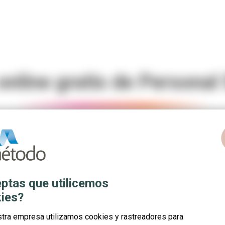
online gratis de Personal
c
ptas que utilicemos
ies?
stra empresa utilizamos cookies y rastreadores para