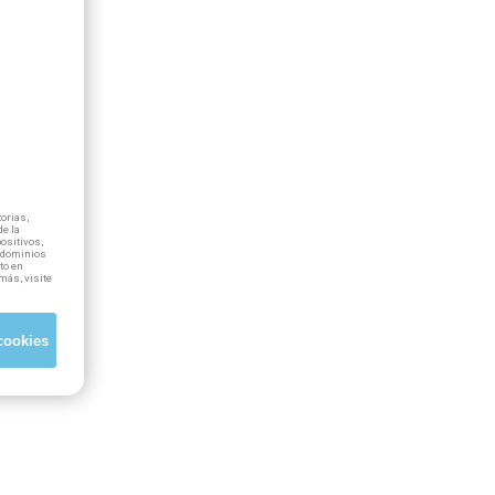
orias,
e la
positivos,
ubdominios
to en
más, visite
cookies