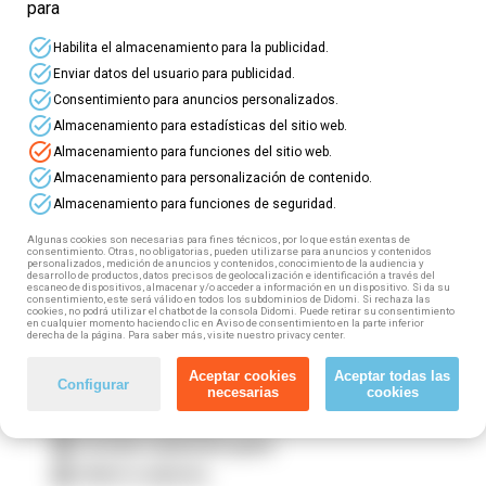
No dejes para septiembre lo que puedas
para
aprender en julio
⭐ Descubre los
cursos online
task_alt
Habilita el almacenamiento para la publicidad.
gratuitos más top
para profesionales del
task_alt
Enviar datos del usuario para publicidad.
Sector Textil
! ⭐
task_alt
Consentimiento para anuncios personalizados.
Fórmate en TICs y haz despegar tu carrera
task_alt
Almacenamiento para estadísticas del sitio web.
task_alt
⏩ Este sector incluye: Industria textil y de la
Almacenamiento para funciones del sitio web.
task_alt
confección; Curtido; Industrias del calzado;
Almacenamiento para personalización de contenido.
Marroquinería, repujados y similares; Industrias
task_alt
Almacenamiento para funciones de seguridad.
de hormas, tacones, pisos y cambrillones.
Algunas cookies son necesarias para fines técnicos, por lo que están exentas de
consentimiento. Otras, no obligatorias, pueden utilizarse para anuncios y contenidos
Si trabajas en este sector (tanto por cuenta propia
personalizados, medición de anuncios y contenidos, conocimiento de la audiencia y
desarrollo de productos, datos precisos de geolocalización e identificación a través del
como por cuenta ajena) puedes acceder a esta
escaneo de dispositivos, almacenar y/o acceder a información en un dispositivo. Si da su
formación gratuita, 100% subvencionada. ¿Cómo?
consentimiento, este será válido en todos los subdominios de Didomi. Si rechaza las
cookies, no podrá utilizar el chatbot de la consola Didomi. Puede retirar su consentimiento
¡Muy fácil! Tan solo tienes que seguir estos
en cualquier momento haciendo clic en Aviso de consentimiento en la parte inferior
derecha de la página. Para saber más, visite nuestro privacy center.
pasos:
Aceptar cookies
Aceptar todas las
1️⃣ Elige tu curso
Configurar
necesarias
cookies
2️⃣ Rellena el formulario
3️⃣ Fórmate totalmente gratis
4️⃣ Obtén tu diploma