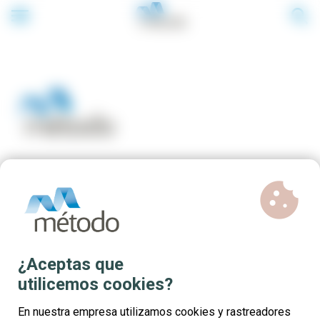
menu
search
cookie
Cursos online gratuitos para
profesionales del sector
Textil-Confección
¿Aceptas que
utilicemos cookies?
En nuestra empresa utilizamos cookies y rastreadores