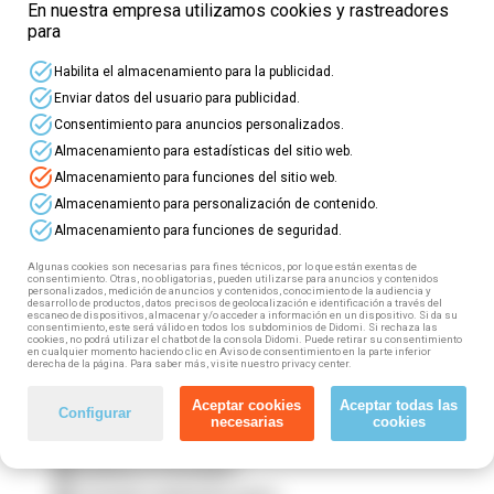
En nuestra empresa utilizamos cookies y rastreadores
para
⭐ ¡Nuevos
cursos online gratuitos
para
profesionales del
Sector de Información y
task_alt
Habilita el almacenamiento para la publicidad.
Artes Gráficas
! ⭐
task_alt
Enviar datos del usuario para publicidad.
task_alt
Consentimiento para anuncios personalizados.
⏩ Este sector incluye: Artes gráficas,
task_alt
Almacenamiento para estadísticas del sitio web.
manipulados de papel y cartón, editoriales e
task_alt
Almacenamiento para funciones del sitio web.
industrias afines; Industria fotográfica; Prensa no
task_alt
diaria; Producción audiovisual; Empresas de
Almacenamiento para personalización de contenido.
publicidad; Exhibición cinematográfica; Prensa
task_alt
Almacenamiento para funciones de seguridad.
diaria; Personal en salas de fiesta, baile y
discotecas.
Algunas cookies son necesarias para fines técnicos, por lo que están exentas de
consentimiento. Otras, no obligatorias, pueden utilizarse para anuncios y contenidos
personalizados, medición de anuncios y contenidos, conocimiento de la audiencia y
desarrollo de productos, datos precisos de geolocalización e identificación a través del
Si trabajas en este sector (tanto por cuenta propia
escaneo de dispositivos, almacenar y/o acceder a información en un dispositivo. Si da su
como por cuenta ajena) puedes acceder a esta
consentimiento, este será válido en todos los subdominios de Didomi. Si rechaza las
cookies, no podrá utilizar el chatbot de la consola Didomi. Puede retirar su consentimiento
formación gratuita, 100% subvencionada. ¿Cómo?
en cualquier momento haciendo clic en Aviso de consentimiento en la parte inferior
derecha de la página. Para saber más, visite nuestro privacy center.
¡Muy fácil! Tan solo tienes que seguir estos
pasos:
Aceptar cookies
Aceptar todas las
Configurar
necesarias
cookies
1️⃣ Elige tu curso
2️⃣ Rellena el formulario