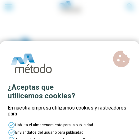
menu
search
cookie
Cursos online gratuitos con
¿Aceptas que
plazas para demandantes de
utilicemos cookies?
empleo
En nuestra empresa utilizamos cookies y rastreadores
para
task_alt
Habilita el almacenamiento para la publicidad.
task_alt
Enviar datos del usuario para publicidad.