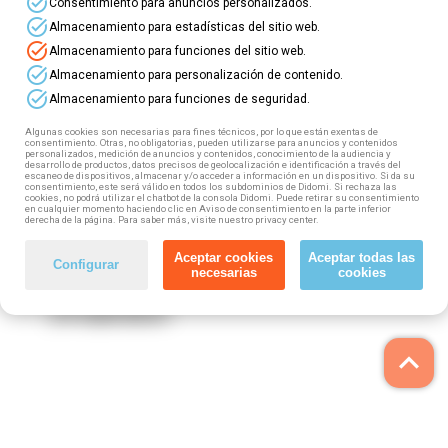
task_alt
Consentimiento para anuncios personalizados.
task_alt
Almacenamiento para estadísticas del sitio web.
⭐ ¡Nuevos
cursos online gratuitos
con plazas
task_alt
Almacenamiento para funciones del sitio web.
disponibles para
demandantes de empleo
! ⭐
task_alt
Almacenamiento para personalización de contenido.
task_alt
Almacenamiento para funciones de seguridad.
⏩ Puedes acceder a esta formación gratuita,
100% subvencionada. ¿Cómo? ¡Muy fácil! Tan
Algunas cookies son necesarias para fines técnicos, por lo que están exentas de
consentimiento. Otras, no obligatorias, pueden utilizarse para anuncios y contenidos
solo tienes que seguir estos pasos:
personalizados, medición de anuncios y contenidos, conocimiento de la audiencia y
desarrollo de productos, datos precisos de geolocalización e identificación a través del
escaneo de dispositivos, almacenar y/o acceder a información en un dispositivo. Si da su
1️⃣ Elige tu curso
consentimiento, este será válido en todos los subdominios de Didomi. Si rechaza las
cookies, no podrá utilizar el chatbot de la consola Didomi. Puede retirar su consentimiento
en cualquier momento haciendo clic en Aviso de consentimiento en la parte inferior
2️⃣ Rellena el formulario
derecha de la página. Para saber más, visite nuestro privacy center.
3️⃣ Fórmate totalmente gratis
Aceptar cookies
Aceptar todas las
Configurar
4️⃣ Obtén tu diploma
necesarias
cookies
¡Te esperamos!
keyboard_arrow_up