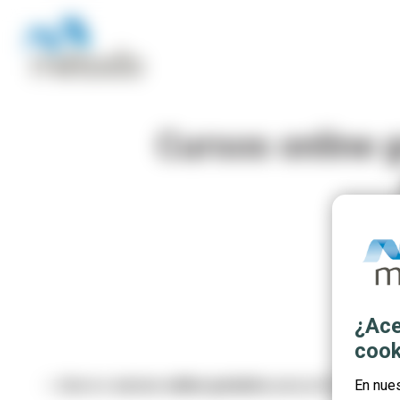
Cursos online g
¿Ace
cook
⭐ ¡Nuevos
cursos online gratuitos
para profesionales 
En nue