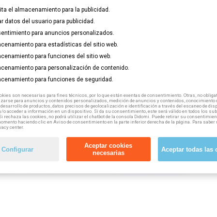
lita el almacenamiento para la publicidad.
 Notarios y personal empleado; Oficinas y despachos (Oficinas d
ar datos del usuario para publicidad.
chos en general); Despachos técnicos tributarios y asesores fis
entimiento para anuncios personalizados.
cenamiento para estadísticas del sitio web.
o por cuenta ajena) puedes acceder a esta formación gratuita, 10
cenamiento para funciones del sitio web.
cenamiento para personalización de contenido.
cenamiento para funciones de seguridad.
kies son necesarias para fines técnicos, por lo que están exentas de consentimiento. Otras, no obligat
izarse para anuncios y contenidos personalizados, medición de anuncios y contenidos, conocimiento d
 desarrollo de productos, datos precisos de geolocalización e identificación a través del escaneo de dis
/o acceder a información en un dispositivo. Si da su consentimiento, este será válido en todos los s
Si rechaza las cookies, no podrá utilizar el chatbot de la consola Didomi. Puede retirar su consentimien
omento haciendo clic en Aviso de consentimiento en la parte inferior derecha de la página. Para saber 
vacy center.
Aceptar cookies
Configurar
Aceptar todas las 
necesarias
 tuyo en el buscador de nuestra web,
haciendo click aquí.