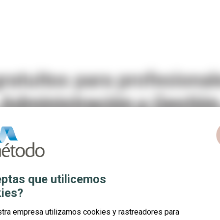
ratuitos para profesional
Administración y Gestión
c
ptas que utilicemos
ies?
del
Sector Administración y Gestión
! ⭐
stra empresa utilizamos cookies y rastreadores para