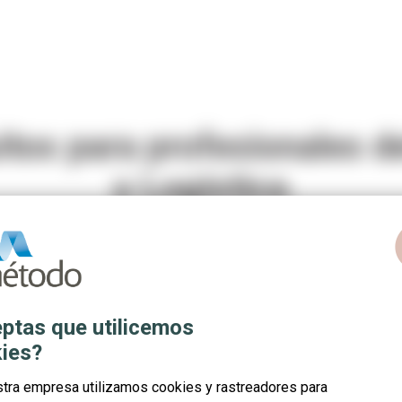
itos para profesionales d
y Logística
c
ptas que utilicemos
ies?
del
Sector Transporte y Logística
! ⭐
stra empresa utilizamos cookies y rastreadores para