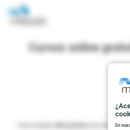
Cursos online gratu
¿Ace
cook
⭐ ¡Nuevos
cursos online gratuitos
para profesionales 
En nue