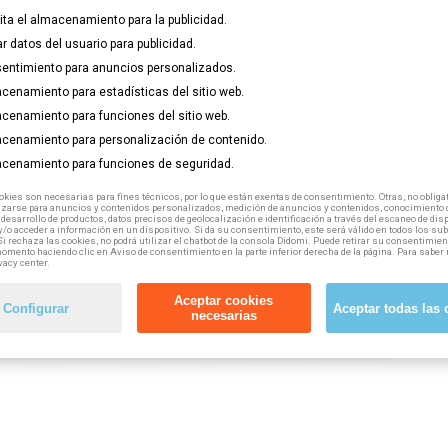
lita el almacenamiento para la publicidad.
etera; Transporte de enfermos y accidentados en ambulancia; Apa
ar datos del usuario para publicidad.
cias de aduanas); Grúas móviles autopropulsadas; Servicios exter
entimiento para anuncios personalizados.
cenamiento para estadísticas del sitio web.
o por cuenta ajena) puedes acceder a esta formación gratuita, 10
cenamiento para funciones del sitio web.
cenamiento para personalización de contenido.
cenamiento para funciones de seguridad.
kies son necesarias para fines técnicos, por lo que están exentas de consentimiento. Otras, no obligat
izarse para anuncios y contenidos personalizados, medición de anuncios y contenidos, conocimiento d
 desarrollo de productos, datos precisos de geolocalización e identificación a través del escaneo de dis
/o acceder a información en un dispositivo. Si da su consentimiento, este será válido en todos los s
Si rechaza las cookies, no podrá utilizar el chatbot de la consola Didomi. Puede retirar su consentimien
omento haciendo clic en Aviso de consentimiento en la parte inferior derecha de la página. Para saber 
vacy center.
Aceptar cookies
Configurar
Aceptar todas las 
necesarias
 tuyo en el buscador de nuestra web,
haciendo click aquí.