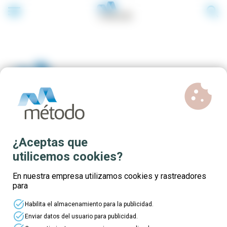
menu
search
cookie
Cursos online gratuitos de
¿Aceptas que
Marketing Digital
utilicemos cookies?
En nuestra empresa utilizamos cookies y rastreadores
para
Si quieres formarte en Marketing Digital, ¡estos
task_alt
cursos son para ti! Cursos online 100%
Habilita el almacenamiento para la publicidad.
subvencionados para trabajadores y trabajadoras
task_alt
Enviar datos del usuario para publicidad.
del Principiado de Asturias.