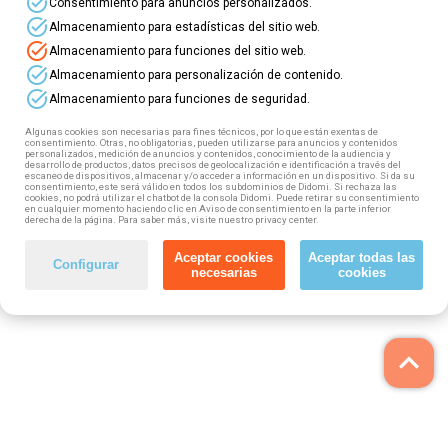
task_alt
Consentimiento para anuncios personalizados.
task_alt
¡Elige tu curso y solicita tu plaza
Almacenamiento para estadísticas del sitio web.
task_alt
Almacenamiento para funciones del sitio web.
task_alt
Almacenamiento para personalización de contenido.
task_alt
Almacenamiento para funciones de seguridad.
Algunas cookies son necesarias para fines técnicos, por lo que están exentas de
consentimiento. Otras, no obligatorias, pueden utilizarse para anuncios y contenidos
personalizados, medición de anuncios y contenidos, conocimiento de la audiencia y
desarrollo de productos, datos precisos de geolocalización e identificación a través del
escaneo de dispositivos, almacenar y/o acceder a información en un dispositivo. Si da su
consentimiento, este será válido en todos los subdominios de Didomi. Si rechaza las
cookies, no podrá utilizar el chatbot de la consola Didomi. Puede retirar su consentimiento
en cualquier momento haciendo clic en Aviso de consentimiento en la parte inferior
derecha de la página. Para saber más, visite nuestro privacy center.
Aceptar cookies
Aceptar todas las
Configurar
necesarias
cookies
keyboard_arrow_up