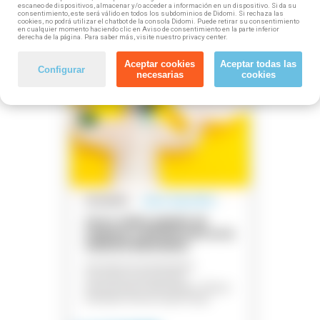
escaneo de dispositivos, almacenar y/o acceder a información en un dispositivo. Si da su
consentimiento, este será válido en todos los subdominios de Didomi. Si rechaza las
⏺
¿No trabajas en este sector de actividad?
cookies, no podrá utilizar el chatbot de la consola Didomi. Puede retirar su consentimiento
en cualquier momento haciendo clic en Aviso de consentimiento en la parte inferior
Encuentra el tuyo
haciendo click aquí.
derecha de la página. Para saber más, visite nuestro privacy center.
Aceptar cookies
Aceptar todas las
Configurar
necesarias
cookies
business_center
explore
location_on
mouse
watch_later
Gratuito
plazas disponibles
Curso online gratuito de
Limpieza y desinfección en la
industria alimentaria
Descubre las herramientas
necesarias para prevenir
intoxicaciones alimentarias. ¡Plazas
limitadas! Reserva aquí la tuya.