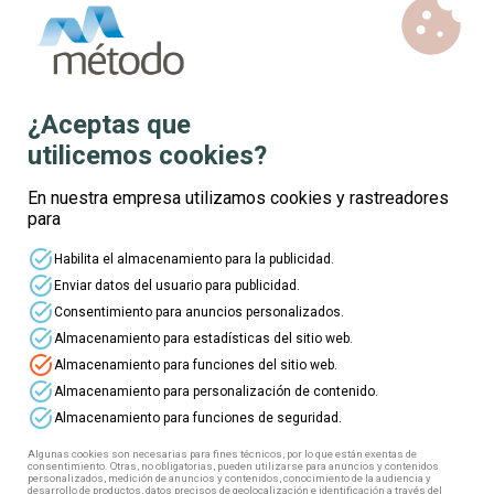
cookie
⭐ ¡Mejora tus habilidades con nuestros
cursos
online gratuitos
para profesionales del
Sector
Industrias Alimentarias
! ⭐
⏩ Este sector incluye: Industrias de alimentación
¿Aceptas que
y bebidas; Mataderos de aves y conejos;
utilicemos cookies?
Industrias cárnicas; Conservas vegetales.
En nuestra empresa utilizamos cookies y rastreadores
⏩ Si trabajas en este sector (tanto por cuenta
para
propia como por cuenta ajena) puedes acceder a
esta formación gratuita, 100% subvencionada.
task_alt
Habilita el almacenamiento para la publicidad.
¿Cómo? ¡Muy fácil! Tan solo tienes que seguir
task_alt
Enviar datos del usuario para publicidad.
estos pasos:
task_alt
Consentimiento para anuncios personalizados.
task_alt
1️⃣ Elige tu curso
Almacenamiento para estadísticas del sitio web.
task_alt
Almacenamiento para funciones del sitio web.
2️⃣ Rellena el formulario
task_alt
Almacenamiento para personalización de contenido.
3️⃣ Fórmate totalmente gratis
task_alt
Almacenamiento para funciones de seguridad.
4️⃣ Obtén tu diploma
Algunas cookies son necesarias para fines técnicos, por lo que están exentas de
consentimiento. Otras, no obligatorias, pueden utilizarse para anuncios y contenidos
¡Te esperamos!
personalizados, medición de anuncios y contenidos, conocimiento de la audiencia y
desarrollo de productos, datos precisos de geolocalización e identificación a través del