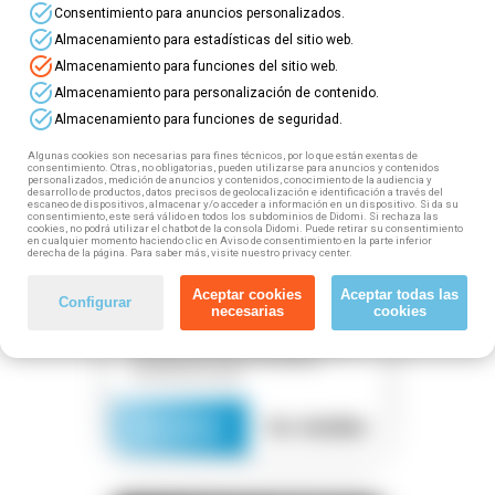
task_alt
Consentimiento para anuncios personalizados.
business_center
task_alt
Almacenamiento para estadísticas del sitio web.
explore
task_alt
Almacenamiento para funciones del sitio web.
location_on
task_alt
Almacenamiento para personalización de contenido.
task_alt
mouse
Almacenamiento para funciones de seguridad.
watch_later
Algunas cookies son necesarias para fines técnicos, por lo que están exentas de
consentimiento. Otras, no obligatorias, pueden utilizarse para anuncios y contenidos
personalizados, medición de anuncios y contenidos, conocimiento de la audiencia y
desarrollo de productos, datos precisos de geolocalización e identificación a través del
Gratuito
plazas disponibles
escaneo de dispositivos, almacenar y/o acceder a información en un dispositivo. Si da su
consentimiento, este será válido en todos los subdominios de Didomi. Si rechaza las
cookies, no podrá utilizar el chatbot de la consola Didomi. Puede retirar su consentimiento
Curso online gratuito de
en cualquier momento haciendo clic en Aviso de consentimiento en la parte inferior
Autoconsumo, sistemas de
derecha de la página. Para saber más, visite nuestro privacy center.
energías renovables para el
impulso de la transición
Aceptar cookies
Aceptar todas las
Configurar
energética
necesarias
cookies
¡Especialízate sin coste de la mano
de expertos! Plazas limitadas,
reserva ya la tuya
Inscríbete
Ver detalles