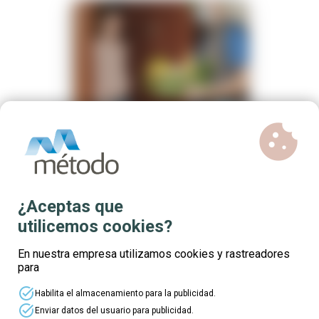
business_center
explore
location_on
mouse
watch_later
cookie
Gratuito
plazas disponibles
Curso online gratuito de
Distribución, reparto y
recogida de productos
alimenticios a domicilio
¿Aceptas que
¡Plazas limitadas! Reserva ya la tuya
utilicemos cookies?
En nuestra empresa utilizamos cookies y rastreadores
para
Inscríbete
Ver detalles
task_alt
Habilita el almacenamiento para la publicidad.
task_alt
Enviar datos del usuario para publicidad.