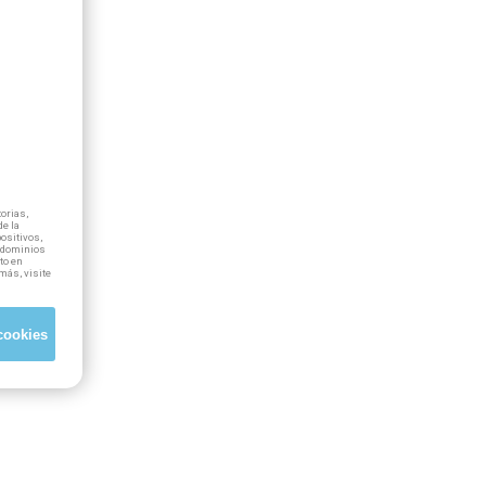
orias,
e la
positivos,
ubdominios
to en
más, visite
cookies