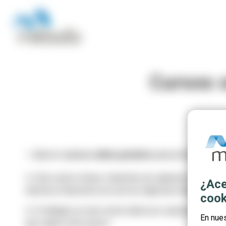
Cursos o
⭐ ¡Nuevos
cursos online gratuitos
para profesionales 
⏩ Este sector incluye: Industrias de captación, elevación
¿Ace
eléctrica; Estaciones de servicio; Agencias distribuidora
cook
⏩ Si trabajas en este sector (tanto por cuenta propia c
En nue
que seguir estos pasos: