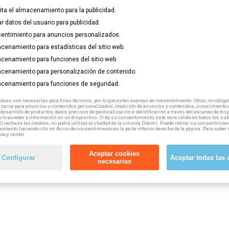
lita el almacenamiento para la publicidad.
ar datos del usuario para publicidad.
entimiento para anuncios personalizados.
cenamiento para estadísticas del sitio web.
cenamiento para funciones del sitio web.
cenamiento para personalización de contenido.
cenamiento para funciones de seguridad.
tuyo
haciendo click aquí.
kies son necesarias para fines técnicos, por lo que están exentas de consentimiento. Otras, no obligat
izarse para anuncios y contenidos personalizados, medición de anuncios y contenidos, conocimiento d
 desarrollo de productos, datos precisos de geolocalización e identificación a través del escaneo de dis
/o acceder a información en un dispositivo. Si da su consentimiento, este será válido en todos los s
Si rechaza las cookies, no podrá utilizar el chatbot de la consola Didomi. Puede retirar su consentimien
omento haciendo clic en Aviso de consentimiento en la parte inferior derecha de la página. Para saber 
vacy center.
Aceptar cookies
Configurar
Aceptar todas las 
necesarias