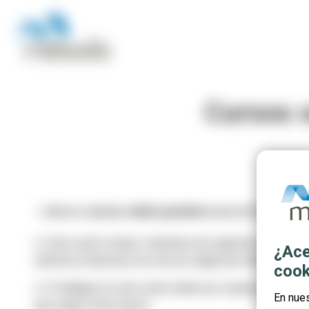
Cursos o
⭐ ¡Nuevos
cursos online gratuitos
para profesionales 
⏩ Este sector incluye: Industrias de captación, elevación
¿Ace
eléctrica; Estaciones de servicio; Agencias distribuidora
cook
⏩ Si trabajas en este sector (tanto por cuenta propia c
En nue
que seguir estos pasos: