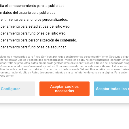
lita el almacenamiento para la publicidad.
ar datos del usuario para publicidad.
entimiento para anuncios personalizados.
cenamiento para estadísticas del sitio web.
cenamiento para funciones del sitio web.
cenamiento para personalización de contenido.
cenamiento para funciones de seguridad.
tuyo
haciendo click aquí.
kies son necesarias para fines técnicos, por lo que están exentas de consentimiento. Otras, no obligat
izarse para anuncios y contenidos personalizados, medición de anuncios y contenidos, conocimiento d
 desarrollo de productos, datos precisos de geolocalización e identificación a través del escaneo de dis
/o acceder a información en un dispositivo. Si da su consentimiento, este será válido en todos los s
Si rechaza las cookies, no podrá utilizar el chatbot de la consola Didomi. Puede retirar su consentimien
omento haciendo clic en Aviso de consentimiento en la parte inferior derecha de la página. Para saber 
vacy center.
Aceptar cookies
Configurar
Aceptar todas las 
necesarias