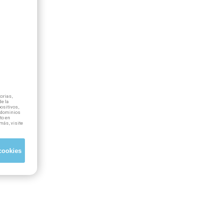
orias,
e la
positivos,
ubdominios
to en
más, visite
cookies