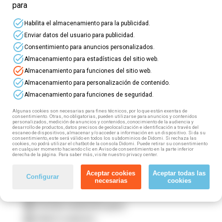
para
⭐ ¡Nuevos
cursos online gratuitos
para
task_alt
Habilita el almacenamiento para la publicidad.
profesionales del
Sector Servicios
task_alt
Enviar datos del usuario para publicidad.
Medioambientales
! ⭐
task_alt
Consentimiento para anuncios personalizados.
task_alt
Almacenamiento para estadísticas del sitio web.
⏩ Este sector incluye: Residuos sólidos urbanos
task_alt
Almacenamiento para funciones del sitio web.
y limpieza viaria; Jardinería; Limpieza de Edificios
task_alt
Almacenamiento para personalización de contenido.
y Locales; Recuperación de residuos y materias
task_alt
primas secundarias; Desinfección,
Almacenamiento para funciones de seguridad.
desinsectación y desratización.
Algunas cookies son necesarias para fines técnicos, por lo que están exentas de
consentimiento. Otras, no obligatorias, pueden utilizarse para anuncios y contenidos
Si trabajas en este sector (tanto por cuenta propia
personalizados, medición de anuncios y contenidos, conocimiento de la audiencia y
desarrollo de productos, datos precisos de geolocalización e identificación a través del
como por cuenta ajena) puedes acceder a esta
escaneo de dispositivos, almacenar y/o acceder a información en un dispositivo. Si da su
consentimiento, este será válido en todos los subdominios de Didomi. Si rechaza las
formación gratuita, 100% subvencionada. ¿Cómo?
cookies, no podrá utilizar el chatbot de la consola Didomi. Puede retirar su consentimiento
¡Muy fácil! Tan solo tienes que seguir estos
en cualquier momento haciendo clic en Aviso de consentimiento en la parte inferior
derecha de la página. Para saber más, visite nuestro privacy center.
pasos:
Aceptar cookies
Aceptar todas las
Configurar
1️⃣ Elige tu curso
necesarias
cookies
2️⃣ Rellena el formulario
3️⃣ Fórmate totalmente gratis
4️⃣ Obtén tu diploma