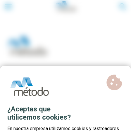
menu
search
cookie
Cursos online 100% gratuitos
para profesionales del sector
Servicios Medioambientales
¿Aceptas que
utilicemos cookies?
En nuestra empresa utilizamos cookies y rastreadores