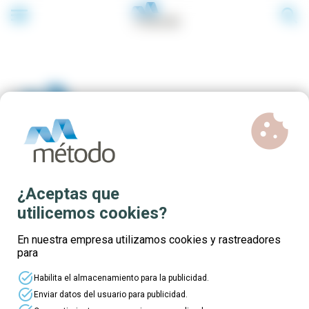
menu
search
cookie
Cursos online gratis para
¿Aceptas que
Galicia
utilicemos cookies?
En nuestra empresa utilizamos cookies y rastreadores
para
task_alt
Habilita el almacenamiento para la publicidad.
task_alt
Enviar datos del usuario para publicidad.