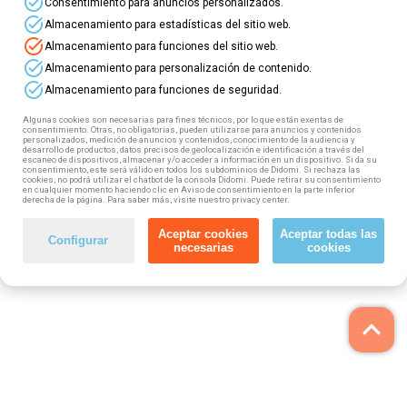
task_alt
Consentimiento para anuncios personalizados.
task_alt
Almacenamiento para estadísticas del sitio web.
task_alt
Almacenamiento para funciones del sitio web.
task_alt
Almacenamiento para personalización de contenido.
task_alt
Almacenamiento para funciones de seguridad.
Algunas cookies son necesarias para fines técnicos, por lo que están exentas de
consentimiento. Otras, no obligatorias, pueden utilizarse para anuncios y contenidos
personalizados, medición de anuncios y contenidos, conocimiento de la audiencia y
desarrollo de productos, datos precisos de geolocalización e identificación a través del
escaneo de dispositivos, almacenar y/o acceder a información en un dispositivo. Si da su
consentimiento, este será válido en todos los subdominios de Didomi. Si rechaza las
cookies, no podrá utilizar el chatbot de la consola Didomi. Puede retirar su consentimiento
en cualquier momento haciendo clic en Aviso de consentimiento en la parte inferior
derecha de la página. Para saber más, visite nuestro privacy center.
Aceptar cookies
Aceptar todas las
Configurar
necesarias
cookies
keyboard_arrow_up