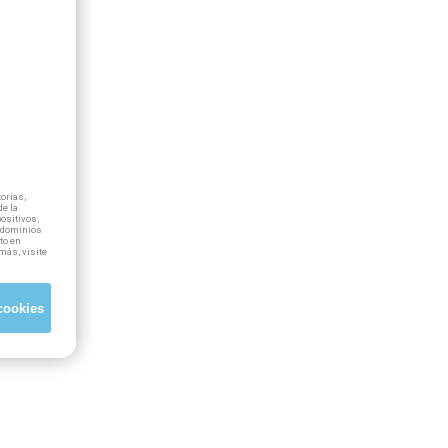
orias,
e la
positivos,
ubdominios
to en
más, visite
cookies