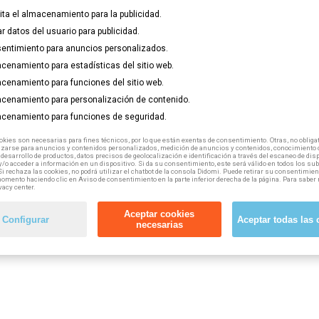
lita el almacenamiento para la publicidad.
ar datos del usuario para publicidad.
entimiento para anuncios personalizados.
cenamiento para estadísticas del sitio web.
cenamiento para funciones del sitio web.
as son limitadas, ¡reserva la tuya!
cenamiento para personalización de contenido.
cenamiento para funciones de seguridad.
kies son necesarias para fines técnicos, por lo que están exentas de consentimiento. Otras, no obligat
izarse para anuncios y contenidos personalizados, medición de anuncios y contenidos, conocimiento d
 desarrollo de productos, datos precisos de geolocalización e identificación a través del escaneo de dis
/o acceder a información en un dispositivo. Si da su consentimiento, este será válido en todos los s
Si rechaza las cookies, no podrá utilizar el chatbot de la consola Didomi. Puede retirar su consentimien
omento haciendo clic en Aviso de consentimiento en la parte inferior derecha de la página. Para saber 
vacy center.
Aceptar cookies
Configurar
Aceptar todas las 
necesarias