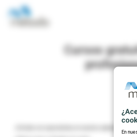
Cursos gratu
profesion
¿Ace
cook
¡Fórmate con especialistas en nuestros
cursos de Mani
En nue