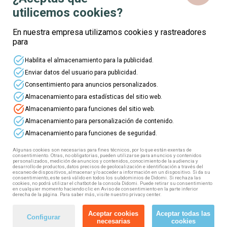
location_on
utilicemos cookies?
mouse
En nuestra empresa utilizamos cookies y rastreadores
watch_later
para
task_alt
Gratuito
Habilita el almacenamiento para la publicidad.
plazas disponibles
task_alt
Enviar datos del usuario para publicidad.
Curso online gratuito de
task_alt
Revolución artificial:
Consentimiento para anuncios personalizados.
Marketing en Realidad Virtual
task_alt
Almacenamiento para estadísticas del sitio web.
y Aumentada
task_alt
Almacenamiento para funciones del sitio web.
Este curso ofrece formación
task_alt
Almacenamiento para personalización de contenido.
especializada en marketing y
task_alt
relaciones públicas para aplicar
Almacenamiento para funciones de seguridad.
realidad virtual y aumentada,
creando experiencias innovadoras
Algunas cookies son necesarias para fines técnicos, por lo que están exentas de
en estrategias de marca.
consentimiento. Otras, no obligatorias, pueden utilizarse para anuncios y contenidos
personalizados, medición de anuncios y contenidos, conocimiento de la audiencia y
desarrollo de productos, datos precisos de geolocalización e identificación a través del
Inscríbete
Ver detalles
escaneo de dispositivos, almacenar y/o acceder a información en un dispositivo. Si da su
consentimiento, este será válido en todos los subdominios de Didomi. Si rechaza las
cookies, no podrá utilizar el chatbot de la consola Didomi. Puede retirar su consentimiento
en cualquier momento haciendo clic en Aviso de consentimiento en la parte inferior
derecha de la página. Para saber más, visite nuestro privacy center.
business_center
Aceptar cookies
Aceptar todas las
Configurar
explore
necesarias
cookies