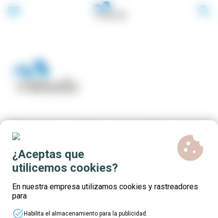
menu
search
Cursos online gratuitos para
cookie
el sector Servicio a las
¿Aceptas que
empresas
utilicemos cookies?
En nuestra empresa utilizamos cookies y rastreadores
para
task_alt
Habilita el almacenamiento para la publicidad.