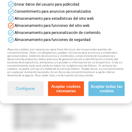
⭐ ¡Mejora tus habilidades con nuestros nuevos
task_alt
Enviar datos del usuario para publicidad.
cursos online gratuitos
para profesionales del
task_alt
Consentimiento para anuncios personalizados.
Sector Servicio a las empresas
! ⭐
task_alt
Almacenamiento para estadísticas del sitio web.
task_alt
Almacenamiento para funciones del sitio web.
⏩ Este sector incluye: Empresas de consultoría y
task_alt
Almacenamiento para personalización de contenido.
estudios de mercados y opinión pública;
task_alt
Almacenamiento para funciones de seguridad.
Empresas de ingeniería y oficinas de estudios
técnicos; Empresas de trabajo temporal; Contact
Algunas cookies son necesarias para fines técnicos, por lo que están exentas de
consentimiento. Otras, no obligatorias, pueden utilizarse para anuncios y contenidos
center; De los servicios de prevención ajenos.
personalizados, medición de anuncios y contenidos, conocimiento de la audiencia y
desarrollo de productos, datos precisos de geolocalización e identificación a través del
escaneo de dispositivos, almacenar y/o acceder a información en un dispositivo. Si da su
⏩
Si trabajas en este sector (tanto por cuenta
consentimiento, este será válido en todos los subdominios de Didomi. Si rechaza las
cookies, no podrá utilizar el chatbot de la consola Didomi. Puede retirar su consentimiento
en cualquier momento haciendo clic en Aviso de consentimiento en la parte inferior
propia como por cuenta ajena) puedes acceder a
derecha de la página. Para saber más, visite nuestro privacy center.
esta formación gratuita, 100% subvencionada.
¿Cómo? ¡Muy fácil! Tan solo tienes que seguir
Aceptar cookies
Aceptar todas las
Configurar
estos pasos:
necesarias
cookies
1️⃣ Elige tu curso
2️⃣ Rellena el formulario
3️⃣ Fórmate totalmente gratis
4️⃣ Obtén tu diploma