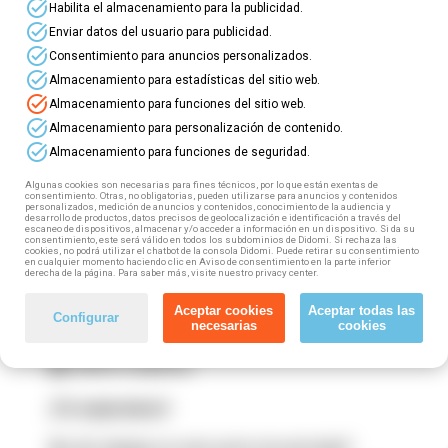
top
para profesionales del
Sector Textil
! ⭐
task_alt
Habilita el almacenamiento para la publicidad.
Fórmate en TICs y haz despegar tu carrera.
task_alt
Enviar datos del usuario para publicidad.
task_alt
Consentimiento para anuncios personalizados.
⏩ Este sector incluye: Industria textil y de la
task_alt
Almacenamiento para estadísticas del sitio web.
confección; Curtido; Industrias del calzado;
task_alt
Almacenamiento para funciones del sitio web.
Marroquinería, repujados y similares; Industrias
task_alt
de hormas, tacones, pisos y cambrillones.
Almacenamiento para personalización de contenido.
task_alt
Almacenamiento para funciones de seguridad.
Si trabajas en este sector (tanto por cuenta propia
como por cuenta ajena) puedes acceder a esta
Algunas cookies son necesarias para fines técnicos, por lo que están exentas de
consentimiento. Otras, no obligatorias, pueden utilizarse para anuncios y contenidos
formación gratuita, 100% subvencionada. ¿Cómo?
personalizados, medición de anuncios y contenidos, conocimiento de la audiencia y
desarrollo de productos, datos precisos de geolocalización e identificación a través del
¡Muy fácil! Tan solo tienes que seguir estos
escaneo de dispositivos, almacenar y/o acceder a información en un dispositivo. Si da su
pasos:
consentimiento, este será válido en todos los subdominios de Didomi. Si rechaza las
cookies, no podrá utilizar el chatbot de la consola Didomi. Puede retirar su consentimiento
en cualquier momento haciendo clic en Aviso de consentimiento en la parte inferior
derecha de la página. Para saber más, visite nuestro privacy center.
1️⃣ Elige tu curso
2️⃣ Rellena el formulario
Aceptar cookies
Aceptar todas las
Configurar
necesarias
cookies
3️⃣ Fórmate totalmente gratis
4️⃣ Obtén tu diploma
¡Te esperamos!