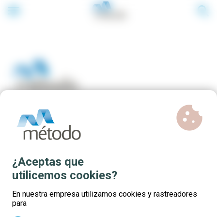
menu
search
cookie
Últimas plazas para
trabajadores del sector Textil
¿Aceptas que
utilicemos cookies?
En nuestra empresa utilizamos cookies y rastreadores
para
⭐ Descubre los
cursos online gratuitos más