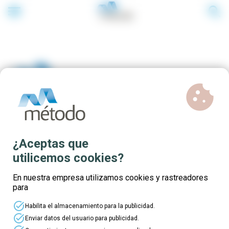
menu
search
cookie
Cursos online gratis para
¿Aceptas que
trabajadores/as de la
utilicemos cookies?
Comunidad Valenciana -
En nuestra empresa utilizamos cookies y rastreadores
para
Convocatoria 2025
task_alt
Habilita el almacenamiento para la publicidad.
task_alt
Enviar datos del usuario para publicidad.