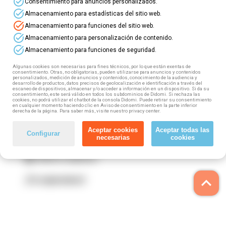
task_alt
Consentimiento para anuncios personalizados.
task_alt
Almacenamiento para estadísticas del sitio web.
¡Mejora tus habilidades con nuestros
cursos
task_alt
Almacenamiento para funciones del sitio web.
online gratuitos
⭐
task_alt
Almacenamiento para personalización de contenido.
task_alt
Almacenamiento para funciones de seguridad.
⏩ Si eres trabajador (tanto por cuenta propia
como por cuenta ajena) puedes acceder a esta
Algunas cookies son necesarias para fines técnicos, por lo que están exentas de
consentimiento. Otras, no obligatorias, pueden utilizarse para anuncios y contenidos
formación gratuita, 100% subvencionada. ¿Cómo?
personalizados, medición de anuncios y contenidos, conocimiento de la audiencia y
desarrollo de productos, datos precisos de geolocalización e identificación a través del
¡Muy fácil! Tan solo tienes que seguir estos
escaneo de dispositivos, almacenar y/o acceder a información en un dispositivo. Si da su
consentimiento, este será válido en todos los subdominios de Didomi. Si rechaza las
pasos:
cookies, no podrá utilizar el chatbot de la consola Didomi. Puede retirar su consentimiento
en cualquier momento haciendo clic en Aviso de consentimiento en la parte inferior
derecha de la página. Para saber más, visite nuestro privacy center.
1️⃣ Elige tu curso
2️⃣ Rellena el formulario
Aceptar cookies
Aceptar todas las
Configurar
necesarias
cookies
3️⃣ Fórmate totalmente gratis
4️⃣ Obtén tu diploma
keyboard_arrow_up
¡Te esperamos!