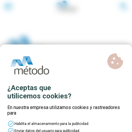
menu
search
cookie
Cursos online gratuitos
¿Aceptas que
Comunidad de Madrid 2022
utilicemos cookies?
En nuestra empresa utilizamos cookies y rastreadores
para
task_alt
Habilita el almacenamiento para la publicidad.
⭐ ¡Múltiples
cursos online
te esperan en la
task_alt
Enviar datos del usuario para publicidad.