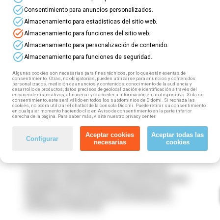
Comunidad de Madrid
! ⭐
task_alt
Consentimiento para anuncios personalizados.
task_alt
Almacenamiento para estadísticas del sitio web.
¿Quieres formarte
totalmente gratis
?
task_alt
Almacenamiento para funciones del sitio web.
✅ Con total flexibilidad horaria
task_alt
Almacenamiento para personalización de contenido.
✅ Con tutor a tu disposición
task_alt
✅ Obtendrás un diploma
Almacenamiento para funciones de seguridad.
Algunas cookies son necesarias para fines técnicos, por lo que están exentas de
Echa un vistazo a la formación disponible para
consentimiento. Otras, no obligatorias, pueden utilizarse para anuncios y contenidos
personalizados, medición de anuncios y contenidos, conocimiento de la audiencia y
personas trabajadoras y demandantes de
desarrollo de productos, datos precisos de geolocalización e identificación a través del
empleo
en la Comunidad de Madrid.
escaneo de dispositivos, almacenar y/o acceder a información en un dispositivo. Si da su
consentimiento, este será válido en todos los subdominios de Didomi. Si rechaza las
cookies, no podrá utilizar el chatbot de la consola Didomi. Puede retirar su consentimiento
en cualquier momento haciendo clic en Aviso de consentimiento en la parte inferior
Elige el curso que más te interesa y rellena el
derecha de la página. Para saber más, visite nuestro privacy center.
formulario que encontrarás en su ficha para
realizar tu preinscripción.
Aceptar cookies
Aceptar todas las
Configurar
necesarias
cookies
¡Te esperamos!
Formación financiada por la Consejería de
Economía, Hacienda y Empleo de la Comunidad
de Madrid, así como por los Ministerios de
Trabajo y Economía Social y de Educación y
Formación Profesional.