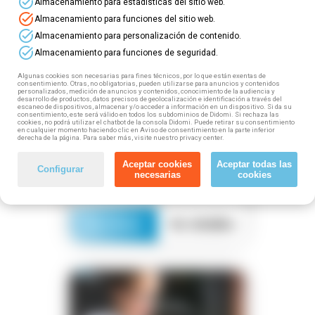
location_on
task_alt
Almacenamiento para estadísticas del sitio web.
mouse
task_alt
Almacenamiento para funciones del sitio web.
watch_later
task_alt
Almacenamiento para personalización de contenido.
task_alt
Almacenamiento para funciones de seguridad.
Algunas cookies son necesarias para fines técnicos, por lo que están exentas de
Gratuito
plazas disponibles
consentimiento. Otras, no obligatorias, pueden utilizarse para anuncios y contenidos
personalizados, medición de anuncios y contenidos, conocimiento de la audiencia y
desarrollo de productos, datos precisos de geolocalización e identificación a través del
Certificado de
escaneo de dispositivos, almacenar y/o acceder a información en un dispositivo. Si da su
Profesionalidad nivel 3 online
consentimiento, este será válido en todos los subdominios de Didomi. Si rechaza las
cookies, no podrá utilizar el chatbot de la consola Didomi. Puede retirar su consentimiento
Gestión comercial de ventas
en cualquier momento haciendo clic en Aviso de consentimiento en la parte inferior
(COMT0411)
derecha de la página. Para saber más, visite nuestro privacy center.
Titulación oficial del Ministerio de
Aceptar cookies
Aceptar todas las
Educación
Configurar
necesarias
cookies
Inscríbete
Ver detalles
business_center
explore