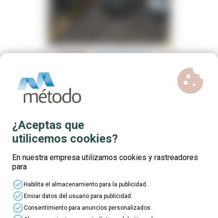
mouse
watch_later
Gratuito
plazas disponibles
cookie
Certificado de
Profesionalidad nivel 3
presencial Tráfico de
mercancías por carretera
(COML0109)
Titulación oficial del Ministerio de
¿Aceptas que
Educación
utilicemos cookies?
Inscríbete
Ver detalles
En nuestra empresa utilizamos cookies y rastreadores
para
task_alt
Habilita el almacenamiento para la publicidad.
task_alt
Enviar datos del usuario para publicidad.
business_center
task_alt
explore
Consentimiento para anuncios personalizados.