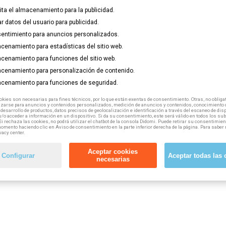
lita el almacenamiento para la publicidad.
algún curso te recomendamos que reserves tu plaza cuanto an
ar datos del usuario para publicidad.
amaremos y te informaremos de todo!
entimiento para anuncios personalizados.
cenamiento para estadísticas del sitio web.
cenamiento para funciones del sitio web.
cenamiento para personalización de contenido.
cenamiento para funciones de seguridad.
kies son necesarias para fines técnicos, por lo que están exentas de consentimiento. Otras, no obligat
izarse para anuncios y contenidos personalizados, medición de anuncios y contenidos, conocimiento d
 desarrollo de productos, datos precisos de geolocalización e identificación a través del escaneo de dis
/o acceder a información en un dispositivo. Si da su consentimiento, este será válido en todos los s
Si rechaza las cookies, no podrá utilizar el chatbot de la consola Didomi. Puede retirar su consentimien
omento haciendo clic en Aviso de consentimiento en la parte inferior derecha de la página. Para saber 
vacy center.
Aceptar cookies
Configurar
Aceptar todas las 
necesarias