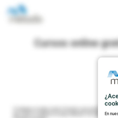
Cursos online gra
¿Ace
cook
Si trabajas en algún centro formativo que pertenezca al 
En nue
que vamos a impartir en Grupo Método. Se trata de formaci