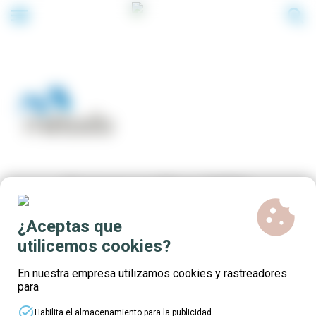
menu
search
Cursos online 100%
cookie
subvencionados -
¿Aceptas que
Convocatoria Galicia
utilicemos cookies?
En nuestra empresa utilizamos cookies y rastreadores
para
task_alt
Habilita el almacenamiento para la publicidad.