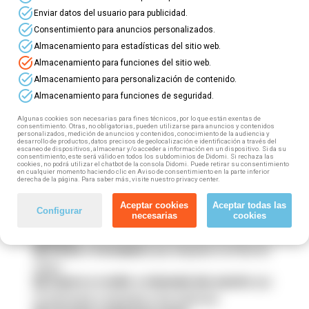
task_alt
Enviar datos del usuario para publicidad.
⭐ Novos
cursos online gratuítos
para
task_alt
Consentimiento para anuncios personalizados.
traballadores da comunidade de Galicia
! ⭐
task_alt
Almacenamiento para estadísticas del sitio web.
task_alt
Almacenamiento para funciones del sitio web.
⏩Se traballas en Galicia (tanto por conta propia
task_alt
Almacenamiento para personalización de contenido.
como por conta allea) podes acceder a esta
task_alt
Almacenamiento para funciones de seguridad.
formación gratuíta, 100% subvencionada.
✔️ Contarás coa axuda dun titor/a especializado
Algunas cookies son necesarias para fines técnicos, por lo que están exentas de
que seguirá o teu progreso e resolverá todas as
consentimiento. Otras, no obligatorias, pueden utilizarse para anuncios y contenidos
personalizados, medición de anuncios y contenidos, conocimiento de la audiencia y
túas dúbidas.
desarrollo de productos, datos precisos de geolocalización e identificación a través del
❌ Sen horarios, accede a nosa plataforma virtual
escaneo de dispositivos, almacenar y/o acceder a información en un dispositivo. Si da su
consentimiento, este será válido en todos los subdominios de Didomi. Si rechaza las
cando e dende onde ti queiras.
cookies, no podrá utilizar el chatbot de la consola Didomi. Puede retirar su consentimiento
en cualquier momento haciendo clic en Aviso de consentimiento en la parte inferior
derecha de la página. Para saber más, visite nuestro privacy center.
Como? Moi fácil! Tan só tes que seguir estes
pasos:
Aceptar cookies
Aceptar todas las
Configurar
necesarias
cookies
1️⃣
Escolle o teu curso
, fórmate na área do teu
interese
2️⃣
Enche o formulario
que atoparás na ficha do
curso
3️⃣
Espera a recibir a chamada dun axente
que
te informará e tramitará a túa matrícula