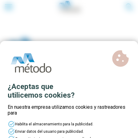
menu
search
cookie
Cursos online gratuitos para
¿Aceptas que
trabajadores del sector
utilicemos cookies?
Químico
En nuestra empresa utilizamos cookies y rastreadores
para
task_alt
Habilita el almacenamiento para la publicidad.
¡Elige tu curso y solicita tu plaza!
Si
task_alt
Enviar datos del usuario para publicidad.
eres trabajador/a autónomo/a o