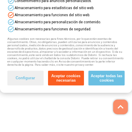
task_alt
Consentimiento para anuncios personalizados.
estás en situación de ERTE,
task_alt
Almacenamiento para estadísticas del sitio web.
¡puedes acceder a cualquiera de
task_alt
Almacenamiento para funciones del sitio web.
estos cursos!
task_alt
Almacenamiento para personalización de contenido.
task_alt
Almacenamiento para funciones de seguridad.
Algunas cookies son necesarias para fines técnicos, por lo que están exentas de
consentimiento. Otras, no obligatorias, pueden utilizarse para anuncios y contenidos
personalizados, medición de anuncios y contenidos, conocimiento de la audiencia y
desarrollo de productos, datos precisos de geolocalización e identificación a través del
escaneo de dispositivos, almacenar y/o acceder a información en un dispositivo. Si da su
consentimiento, este será válido en todos los subdominios de Didomi. Si rechaza las
cookies, no podrá utilizar el chatbot de la consola Didomi. Puede retirar su consentimiento
en cualquier momento haciendo clic en Aviso de consentimiento en la parte inferior
derecha de la página. Para saber más, visite nuestro privacy center.
Aceptar cookies
Aceptar todas las
Configurar
necesarias
cookies
keyboard_arrow_up