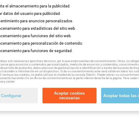
lita el almacenamiento para la publicidad.
ar datos del usuario para publicidad.
entimiento para anuncios personalizados.
cenamiento para estadísticas del sitio web.
cenamiento para funciones del sitio web.
cenamiento para personalización de contenido.
cenamiento para funciones de seguridad.
kies son necesarias para fines técnicos, por lo que están exentas de consentimiento. Otras, no obligat
izarse para anuncios y contenidos personalizados, medición de anuncios y contenidos, conocimiento d
 desarrollo de productos, datos precisos de geolocalización e identificación a través del escaneo de dis
/o acceder a información en un dispositivo. Si da su consentimiento, este será válido en todos los s
Si rechaza las cookies, no podrá utilizar el chatbot de la consola Didomi. Puede retirar su consentimien
omento haciendo clic en Aviso de consentimiento en la parte inferior derecha de la página. Para saber 
vacy center.
Aceptar cookies
Configurar
Aceptar todas las 
necesarias