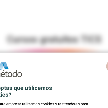
Cursos gratuitos TICS
c
 con las TICs.
ptas que utilicemos
ies?
stra empresa utilizamos cookies y rastreadores para