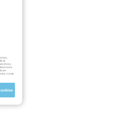
orias,
e la
positivos,
ubdominios
to en
más, visite
cookies